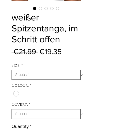
weißer
Spitzentanga, im
Schritt offen
Regular Price
Sale Price
 €21.99 
€19.35
Size:
*
Colour:
*
Ouvert:
*
Quantity
*