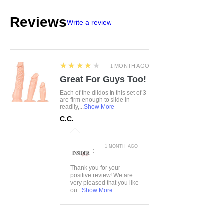
Reviews
Write a review
4
★★★★★
1 MONTH AGO
Great For Guys Too!
Each of the dildos in this set of 3
are firm enough to slide in
readily,...
Show More
C.C.
1 MONTH AGO
:
Thank you for your
positive review! We are
very pleased that you like
ou...
Show More