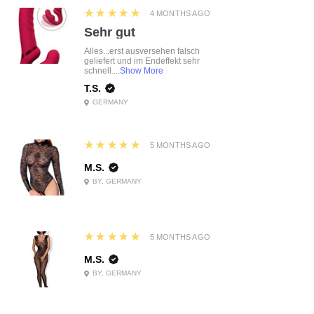
5
★★★★★
4 MONTHS AGO
Sehr gut
Alles...erst ausversehen falsch
geliefert und im Endeffekt sehr
schnell....
Show More
T.S.
GERMANY
5
★★★★★
5 MONTHS AGO
M.S.
BY, GERMANY
5
★★★★★
5 MONTHS AGO
M.S.
BY, GERMANY