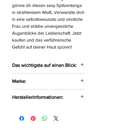
gönne dir diesen sexy Spitzentanga
in strahlendem Weiß. Verwandle dich
in eine selbstbewusste und sinnliche
Frau und erlebe unvergessliche
Augenblicke der Leidenschaft. Jetzt
kaufen und das verführerische
Gefühl auf deiner Haut spüren!
Das wichtigste auf einen Blick:
Sexy weißer Spitzentanga
Marke:
Im Schritt offen
Größe:
S/M, L/XL
Obsessive
Herstellerinformationen:
Farbe:
weiß
Material:
90%Polyamid,
AMOCARAT SP. Z O.O
10%Elasthan
Krolewska Street 1
Czaniec, Polen, 43-354
info@obsessive.com