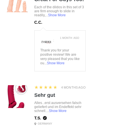
Each of the dildos in this set of 3
are firm enough to slide in
readily,...
Show More
C.C.
1 MONTH AGO
:
Thank you for your
positive review! We are
very pleased that you like
ou...
Show More
5
★★★★★
4 MONTHS AGO
Sehr gut
Alles...erst ausversehen falsch
geliefert und im Endeffekt sehr
schnell....
Show More
T.S.
GERMANY