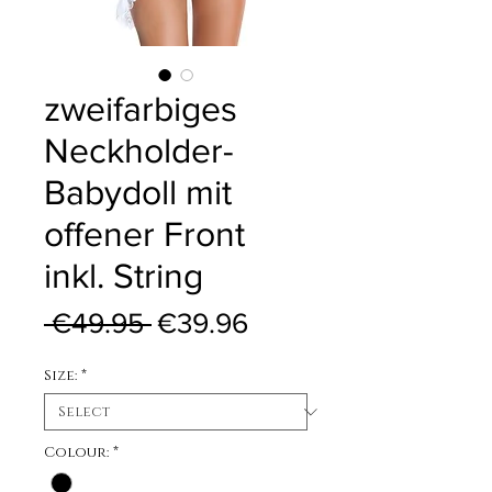
zweifarbiges
Neckholder-
Babydoll mit
offener Front
inkl. String
Regular Price
Sale Price
 €49.95 
€39.96
Size:
*
Colour:
*