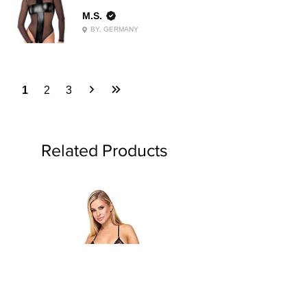
M.S.
BY, GERMANY
1
2
3
Related Products