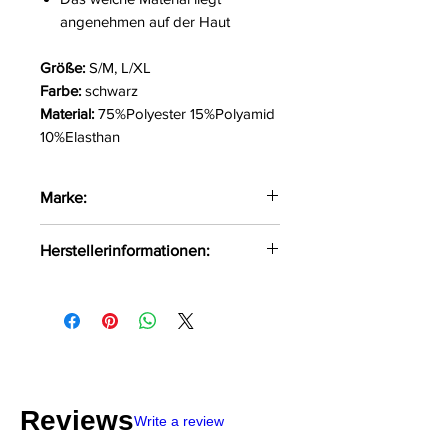
angenehmen auf der Haut
Größe:
S/M, L/XL
Farbe:
schwarz
Material:
75%Polyester 15%Polyamid
10%Elasthan
Marke:
Avanua
Herstellerinformationen:
FHU MATAR Jarosław Gryla
Ul. Siemońska 11
42-500 Będzin, Polen
kontakt@passion.pl
Reviews
Write a review