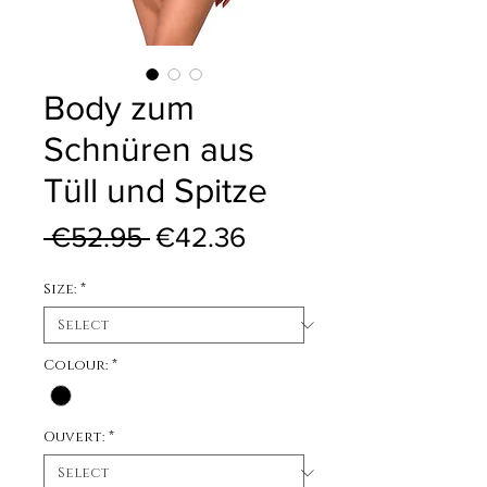
Body zum
Schnüren aus
Tüll und Spitze
Regular Price
Sale Price
 €52.95 
€42.36
Size:
*
Colour:
*
Ouvert:
*