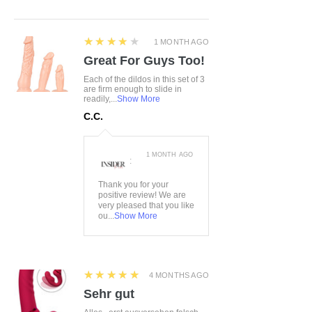
4
★★★★★
1 MONTH AGO
Great For Guys Too!
Each of the dildos in this set of 3
are firm enough to slide in
readily,...
Show More
C.C.
1 MONTH AGO
:
Thank you for your
positive review! We are
very pleased that you like
ou...
Show More
5
★★★★★
4 MONTHS AGO
Sehr gut