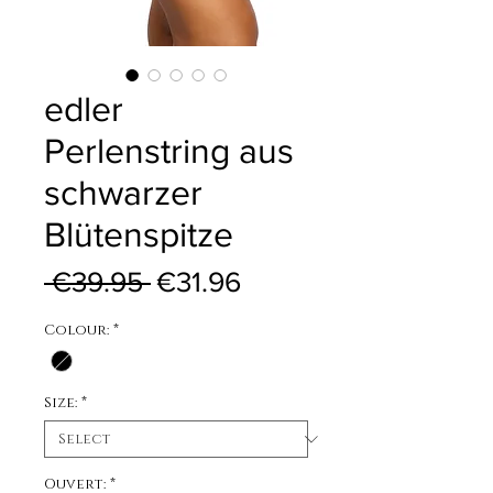
edler
Perlenstring aus
schwarzer
Blütenspitze
Regular Price
Sale Price
 €39.95 
€31.96
Colour:
*
Size:
*
Ouvert:
*