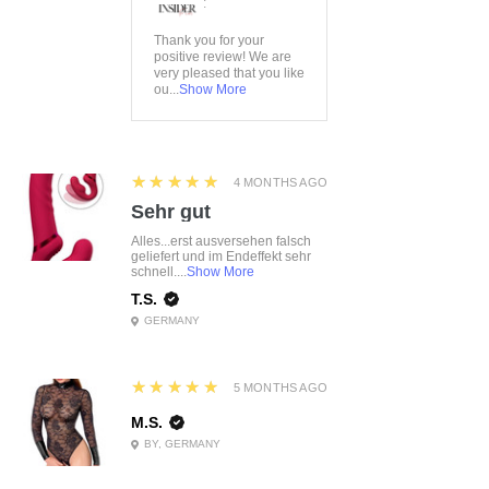
:
Thank you for your
positive review! We are
very pleased that you like
ou...
Show More
5
★★★★★
4 MONTHS AGO
Sehr gut
Alles...erst ausversehen falsch
geliefert und im Endeffekt sehr
schnell....
Show More
T.S.
GERMANY
5
★★★★★
5 MONTHS AGO
M.S.
BY, GERMANY