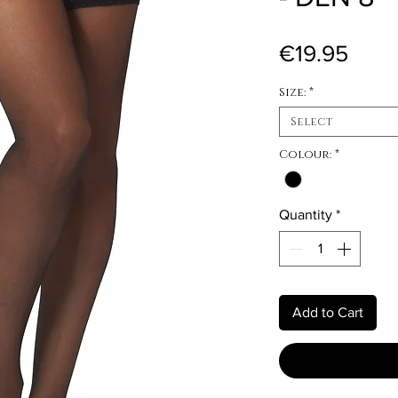
Pric
€19.95
Size:
*
Select
Colour:
*
Quantity
*
Add to Cart