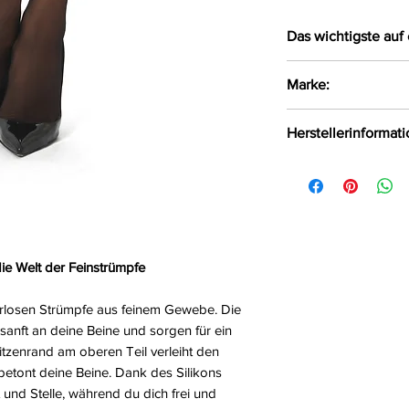
Das wichtigste auf 
Elegante halterl
Marke:
zarten Materiali
Obenrum mit ei
Kotek
Herstellerinformat
versehen
Mit Silikon
Kotek Gutenbergst
Größe:
S/M, L/XL
Kamen, Deutschlan
Farbe:
schwarz
Material:
84%Polyam
Stärke:
8DEN
die Welt der Feinstrümpfe
erlosen Strümpfe aus feinem Gewebe. Die
 sanft an deine Beine und sorgen für ein
zenrand am oberen Teil verleiht den
 betont deine Beine. Dank des Silikons
 und Stelle, während du dich frei und