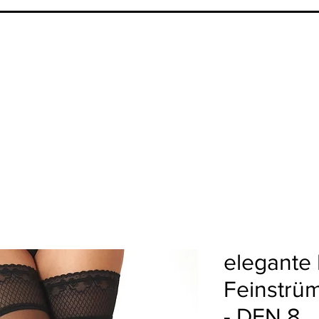
elegante 
Feinstrü
- DEN 8