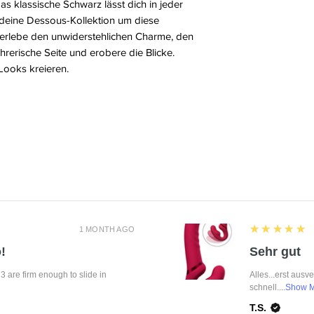
 klassische Schwarz lässt dich in jeder
 deine Dessous-Kollektion um diese
 erlebe den unwiderstehlichen Charme, den
ührerische Seite und erobere die Blicke.
Looks kreieren.
5
★★★★★
1 MONTH AGO
!
Sehr gut
f 3 are firm enough to slide in
Alles...erst ausv
schnell....
Show 
T.S.