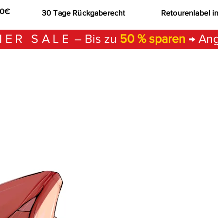
00€
30 Tage Rückgaberecht
Retourenlabel i
ER SALE
– Bis zu
50 % sparen
→ Ang