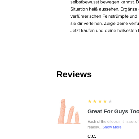
selbstbewusst bewegen kannst. Das
Situation heiß aussehen. Ergänze
verführerischen Feinstrümpfe und
sie dir verleihen. Zeige deine verf
Jetzt kaufen und deine heißesten 
Reviews
4
★★★★★
Great For Guys Too
Each of the dildos in this set o
readily,...
Show More
C.C.