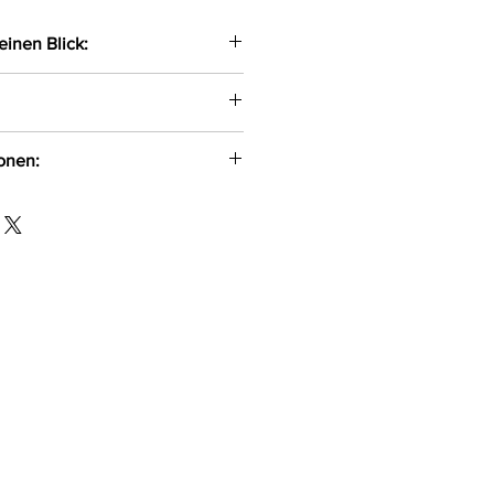
einen Blick:
ose Feinstrümpfe gefertigt aus
en
nem eleganten Spitzenrand
ionen:
r. 2D Nordrhein-Westfalen
d, 59174 kotek@kotek.de
id, 16%Elasthan