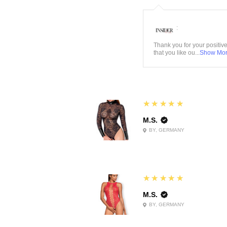
:
Thank you for your positiv
that you like ou...
Show Mo
5
★★★★★
M.S.
BY, GERMANY
5
★★★★★
M.S.
BY, GERMANY