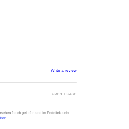
Write a review
4 MONTHS AGO
ersehen falsch geliefert und im Endeffekt sehr
More