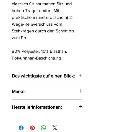
elastisch für hautnahen Sitz und
hohen Tragekomfort. Mit
praktischem (und erotischem) 2-
Wege-Reißverschluss vom
Stehkragen durch den Schritt bis
zum Po.
90% Polyester, 10% Elasthan,
Polyurethan-Beschichtung.
Das wichtigste auf einen Blick:
Body in Schlangenhaut-Optik
Marke:
2-Wege-Zip vom Kragen bis
zum Po
Cottelli Party
Herstellerinformationen:
Elastisch für hohen
Tragekomfort
OV-Großhandel
DE-24933 Flensburg