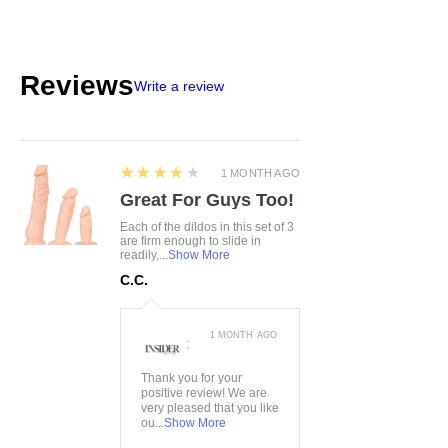
info@product-quality.com
Reviews
Write a review
4
★★★★★
1 MONTH AGO
Great For Guys Too!
Each of the dildos in this set of 3
are firm enough to slide in
readily,...
Show More
C.C.
1 MONTH AGO
:
Thank you for your
positive review! We are
very pleased that you like
ou...
Show More