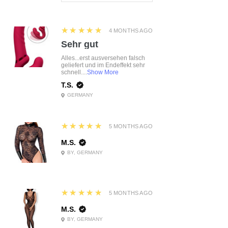
5
★★★★★
4 MONTHS AGO
Sehr gut
Alles...erst ausversehen falsch
geliefert und im Endeffekt sehr
schnell....
Show More
T.S.
GERMANY
5
★★★★★
5 MONTHS AGO
M.S.
BY, GERMANY
5
★★★★★
5 MONTHS AGO
M.S.
BY, GERMANY