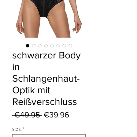
schwarzer Body
in
Schlangenhaut-
Optik mit
Reißverschluss
Regular Price
Sale Price
 €49.95 
€39.96
Size:
*