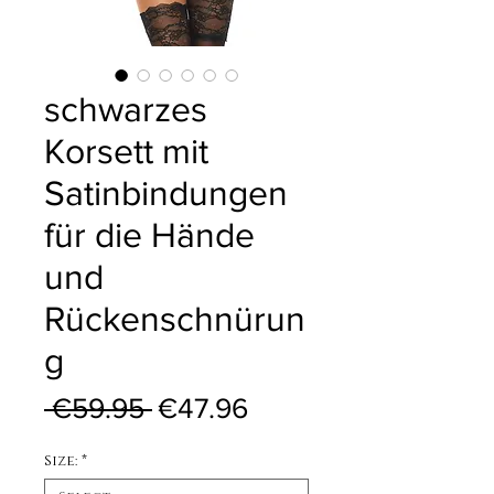
schwarzes
Korsett mit
Satinbindungen
für die Hände
und
Rückenschnürun
g
Regular Price
Sale Price
 €59.95 
€47.96
Size:
*