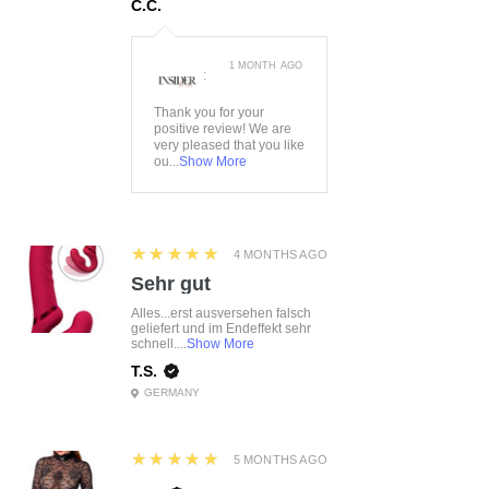
Satinbindungen an den
C.C.
Händen
Korsett mit passendem String
1 MONTH AGO
:
Größe :
S/M, L/XL
Farbe:
schwarz
Thank you for your
positive review! We are
Material:
65%Polyester
very pleased that you like
30%Polyamid 5%Elasthan
ou...
Show More
5
★★★★★
4 MONTHS AGO
Sehr gut
Alles...erst ausversehen falsch
geliefert und im Endeffekt sehr
schnell....
Show More
T.S.
GERMANY
5
★★★★★
5 MONTHS AGO