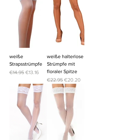
weiße
weiße halterlose
Strapsstrümpfe
Strümpfe mit
floraler Spitze
Regular Price
Sale Price
€14.95
€13.16
Regular Price
Sale Price
€22.95
€20.20