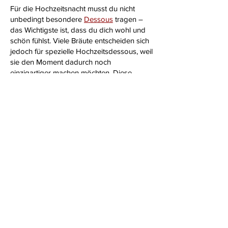
Für die Hochzeitsnacht musst du nicht
unbedingt besondere
Dessous
tragen –
das Wichtigste ist, dass du dich wohl und
schön fühlst. Viele Bräute entscheiden sich
jedoch für spezielle Hochzeitsdessous, weil
sie den Moment dadurch noch
einzigartiger machen möchten. Diese
Dessous bestehen oft aus hochwertigen
Materialien wie Spitze, Satin oder feiner
Baumwolle, die sich angenehm auf der
Haut anfühlen und zugleich elegant wirken.
Zum Beispiel kannst du zu einem zarten
Negligé
greifen, das locker fällt und sanft
deine Kurven umspielt, oder zu einem
verspielten
Babydoll
. Auch ein eleganter
Body
mit filigranen Details kann die Figur
betonen und für ein luxuriöses Gefühl
sorgen.
Besondere Dessous sind zudem eine tolle
Überraschung für den Partner. Ob ein
freches
Ouvert-Set
, ein edles