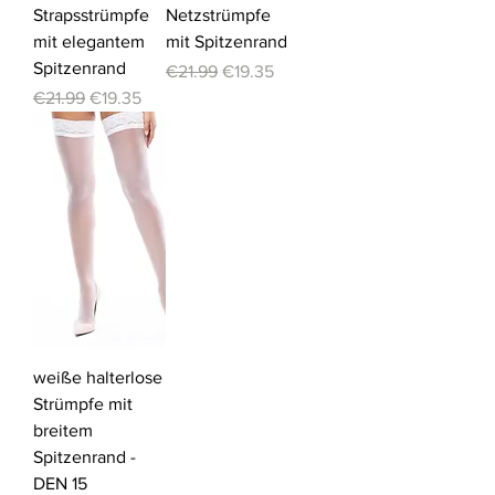
Strapsstrümpfe
Netzstrümpfe
mit elegantem
mit Spitzenrand
Spitzenrand
Regular Price
Sale Price
€21.99
€19.35
Regular Price
Sale Price
€21.99
€19.35
weiße halterlose
Strümpfe mit
breitem
Spitzenrand -
DEN 15