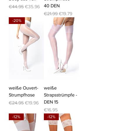
40 DEN
Regular Price
Sale Price
€44.95
€35.96
Regular Price
Sale Price
€21.99
€19.79
-20%
weiße Ouvert-
weiße
Strumpfhose
Strapsstrümpfe -
DEN 15
Regular Price
Sale Price
€24.95
€19.96
Price
€16.95
-12%
-12%