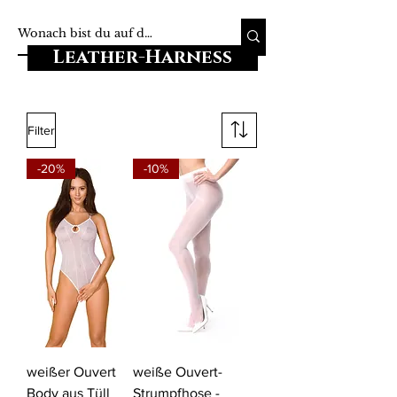
Leather-Harness
Filter
-20%
-10%
weißer Ouvert
weiße Ouvert-
Body aus Tüll
Strumpfhose -