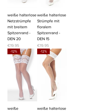
weiße halterlose
weiße halterlose
Netzstrümpfe
Strümpfe mit
mit breitem
floralem
Spitzenrand -
Spitzenrand -
DEN 20
DEN 15
Price
Price
€19.95
€19.95
-12%
-12%
weiße
weiße halterlose