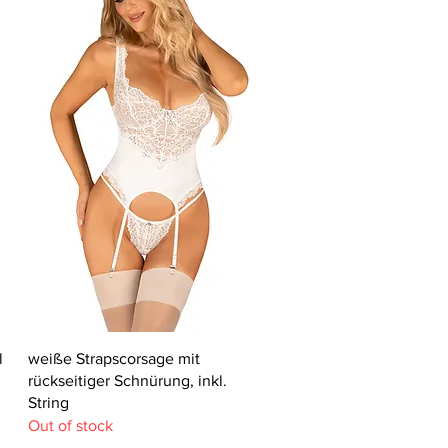
Quick View
l
weiße Strapscorsage mit
rückseitiger Schnürung, inkl.
String
Out of stock