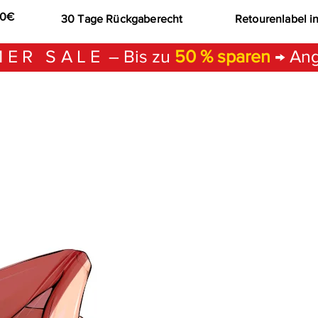
00€
30 Tage Rückgaberecht
Retourenlabel i
ER SALE
– Bis zu
50 % sparen
→ Ang