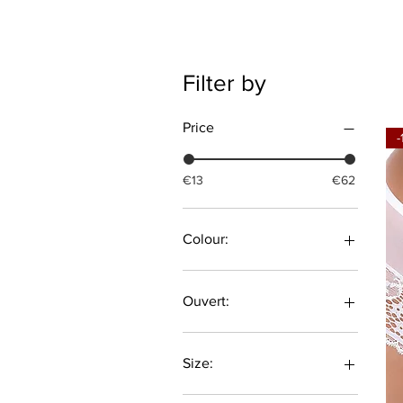
Filter by
Price
€13
€62
Colour:
Ouvert:
Brustbereich & im Schritt
ouvert
Size:
Brustbereich ouvert
im Schritt ouvert
36