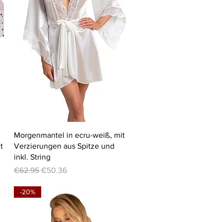
Quick View
Morgenmantel in ecru-weiß, mit
t
Verzierungen aus Spitze und
inkl. String
Regular Price
Sale Price
€62.95
€50.36
-20%