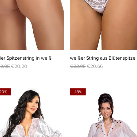
Quick View
Quick View
ler Spitzenstring in weiß
weißer String aus Blütenspitze
gular Price
Sale Price
Regular Price
Sale Price
2.95
€20.20
€22.95
€20.66
-20%
-18%