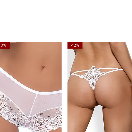
-10%
-12%