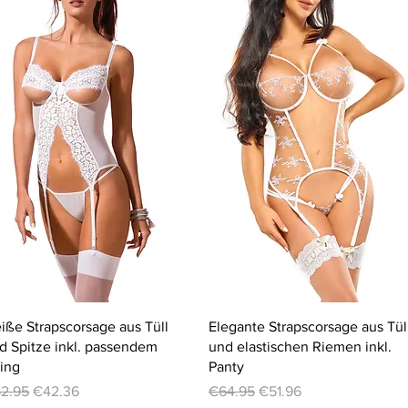
Quick View
Quick View
iße Strapscorsage aus Tüll
Elegante Strapscorsage aus Tül
d Spitze inkl. passendem
und elastischen Riemen inkl.
ring
Panty
gular Price
Sale Price
Regular Price
Sale Price
2.95
€42.36
€64.95
€51.96