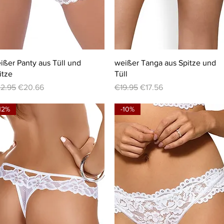
Quick View
Quick View
ißer Panty aus Tüll und
weißer Tanga aus Spitze und
itze
Tüll
gular Price
Sale Price
Regular Price
Sale Price
2.95
€20.66
€19.95
€17.56
12%
-10%