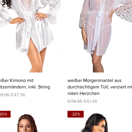
Quick View
Quick View
ißer Kimono mit
weißer Morgenmantel aus
itzenrändern, inkl. String
durchsichtigem Tüll, verziert mi
roten Herzchen
gular Price
Sale Price
9.95
€47.96
Regular Price
Sale Price
€74.95
€61.46
-20%
-20%