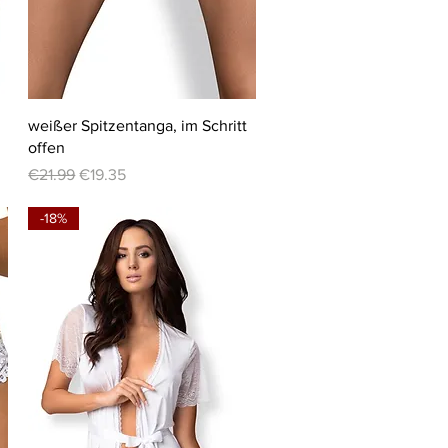
Quick View
weißer Spitzentanga, im Schritt
offen
Regular Price
Sale Price
€21.99
€19.35
-18%