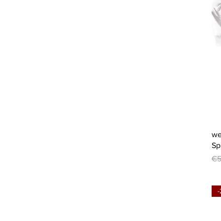
we
Sp
Re
€5