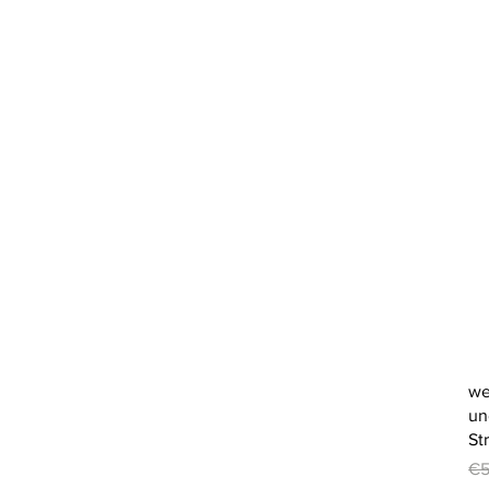
we
un
St
Re
€5