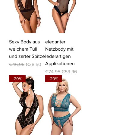
Sexy Body aus
eleganter
weichem Tüll
Netzbody mit
und zarter Spitze
lederartigen
Applikationen
Regular Price
Sale Price
€46.95
€38.50
Regular Price
Sale Price
€74.95
€59.96
-20%
-20%