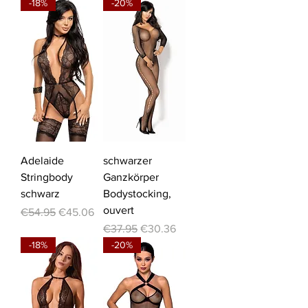
-18%
-20%
Adelaide
schwarzer
Stringbody
Ganzkörper
schwarz
Bodystocking,
ouvert
Regular Price
Sale Price
€54.95
€45.06
Regular Price
Sale Price
€37.95
€30.36
-18%
-20%