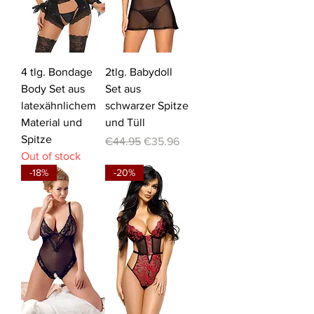
4 tlg. Bondage
2tlg. Babydoll
Body Set aus
Set aus
latexähnlichem
schwarzer Spitze
Material und
und Tüll
Spitze
Regular Price
Sale Price
€44.95
€35.96
Out of stock
-18%
-20%