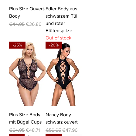
Plus Size Ouvert-
Edler Body aus
Body
schwarzem Tüll
und roter
Regular Price
Sale Price
€44.95
€36.86
Blütenspitze
Out of stock
-25%
-20%
Plus Size Body
Nancy Body
mit Bügel Cups
schwarz ouvert
Regular Price
Sale Price
Regular Price
Sale Price
€64.95
€48.71
€59.95
€47.96