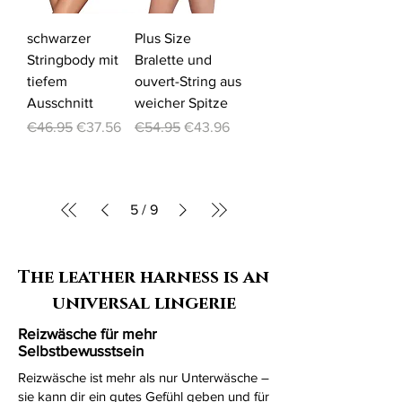
schwarzer
Plus Size
Stringbody mit
Bralette und
tiefem
ouvert-String aus
Ausschnitt
weicher Spitze
Regular Price
Sale Price
Regular Price
Sale Price
€46.95
€37.56
€54.95
€43.96
5
/
9
The leather harness is an
universal lingerie
Reizwäsche für mehr
Selbstbewusstsein
Reizwäsche ist mehr als nur Unterwäsche –
sie kann dir ein gutes Gefühl geben und für