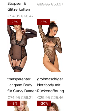
Strapsen &
Regular Price
Sale Price
€89.95
€53.97
Glitzerketten
Regular Price
Sale Price
€94.95
€66.47
-25%
-15%
transparenter
grobmaschiger
Langarm Body
Netzbody mit
für Curvy Damen
Rückenöffnung
Regular Price
Sale Price
Regular Price
Sale Price
€74.95
€56.21
€29.95
€25.46
-18%
-20%