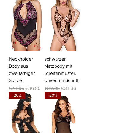
Neckholder
schwarzer
Body aus
Netzbody mit
zweifarbiger
Streifenmuster,
Spitze
ouvert im Schritt
Regular Price
Sale Price
Regular Price
Sale Price
€44.95
€36.86
€42.95
€34.36
-20%
-20%