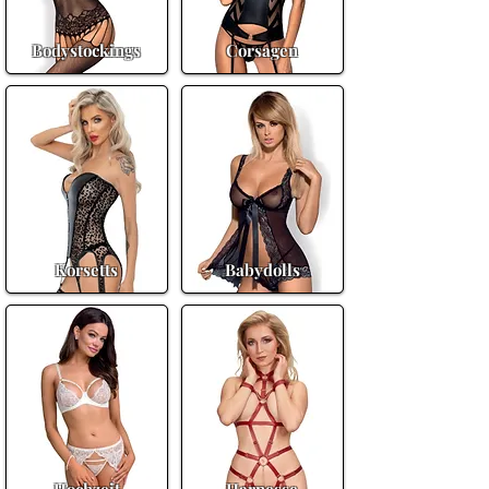
Bodystockings
Corsagen
Korsetts
Babydolls