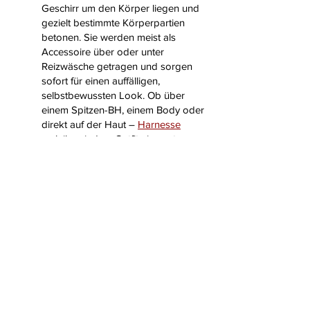
Geschirr um den Körper liegen und
gezielt bestimmte Körperpartien
betonen. Sie werden meist als
Accessoire über oder unter
Reizwäsche getragen und sorgen
sofort für einen auffälligen,
selbstbewussten Look. Ob über
einem Spitzen-BH, einem Body oder
direkt auf der Haut –
Harnesse
verleihen jedem Outfit eine extra
Portion Raffinesse und wirken dabei
oft etwas dominanter oder
aufregender. Sie sind ideal für alle,
die Lust auf etwas Besonderes
haben und mit kleinen Details große
Wirkung erzielen möchten.
3. Kann man Reizwäsche auch im
Alltag tragen?
Reizwäsche kann man auch im Alltag