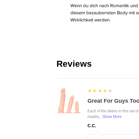
Wenn du dich nach Romantik und V
diesem bezaubernden Body mit sei
Wirklichkeit werden.
Reviews
4
★★★★★
Great For Guys Too
Each of the dildos in this set o
readily,...
Show More
C.C.