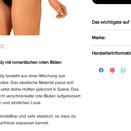
Das wichtigste auf 
Bezaubernder Bo
Marke:
aus blickdichtem
Die sich kreuzen
Obsessive
Herstellerinformat
sehr elastisch
Das elastische M
y mit romantischen roten Blüten
AMOCARAT SP. Z 
Körperform an u
Krolewska Street 1
Szene
y besteht aus einer Mischung aus
Czaniec, Polen, 43
itze. Das elastische Material passt sich
Größe:
S/M, L/XL
info@obsessive.c
 setzt deine Hüften gekonnt in Szene. Das
Farbe:
schwarz
h verschnörkelte rote Blüten aufgelockert
Material:
90%Polyam
n und sinnlichen Look.
rstellbar und sehr elastisch, so dass du
ürfnisse anpassen kannst.