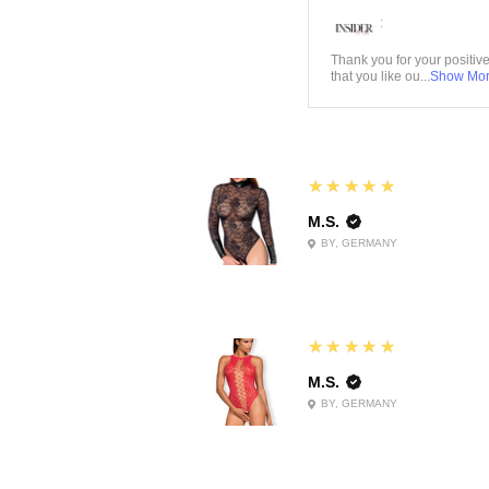
:
Thank you for your positiv
that you like ou...
Show Mo
5
★★★★★
M.S.
BY, GERMANY
5
★★★★★
M.S.
BY, GERMANY