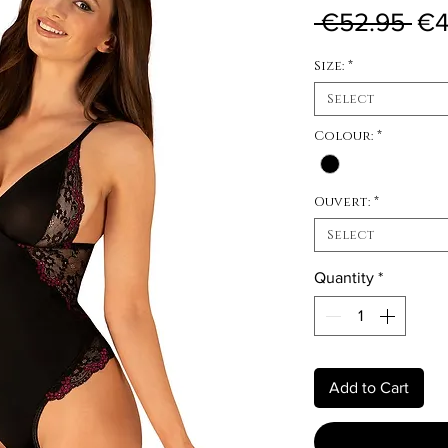
Reg
 €52.95 
€4
Size:
*
Select
Colour:
*
Ouvert:
*
Select
Quantity
*
Add to Cart