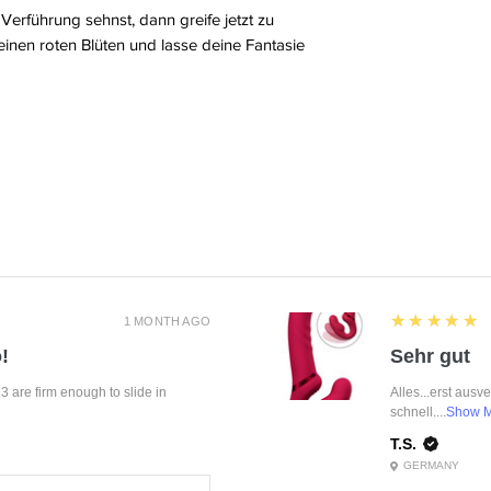
erführung sehnst, dann greife jetzt zu
nen roten Blüten und lasse deine Fantasie
5
★★★★★
1 MONTH AGO
!
Sehr gut
f 3 are firm enough to slide in
Alles...erst ausv
schnell....
Show 
T.S.
GERMANY