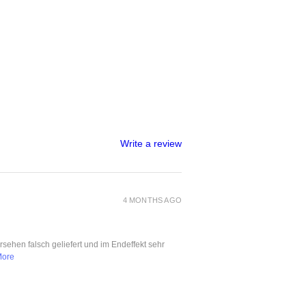
Write a review
4 MONTHS AGO
ersehen falsch geliefert und im Endeffekt sehr
More