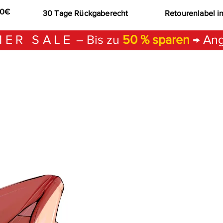
00€
30 Tage Rückgaberecht
Retourenlabel i
ER SALE
– Bis zu
50 % sparen
→ Ang