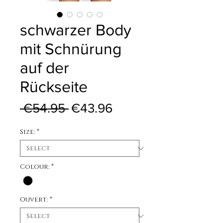
schwarzer Body
mit Schnürung
auf der
Rückseite
Regular Price
Sale Price
 €54.95 
€43.96
Size:
*
Colour:
*
Ouvert:
*