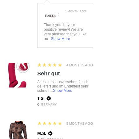
1 MONTH AGO
:
Thank you for your
positive review! We are
very pleased that you like
ou...
Show More
5
★★★★★
4 MONTHS AGO
Sehr gut
Alles...erst ausversehen falsch
geliefert und im Endeffekt sehr
schnell....
Show More
T.S.
GERMANY
5
★★★★★
5 MONTHS AGO
M.S.