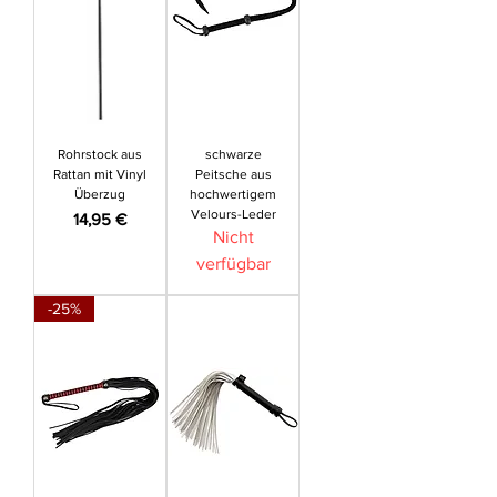
Rohrstock aus
schwarze
Rattan mit Vinyl
Peitsche aus
Überzug
hochwertigem
Velours-Leder
Preis
14,95 €
Nicht
verfügbar
-25%