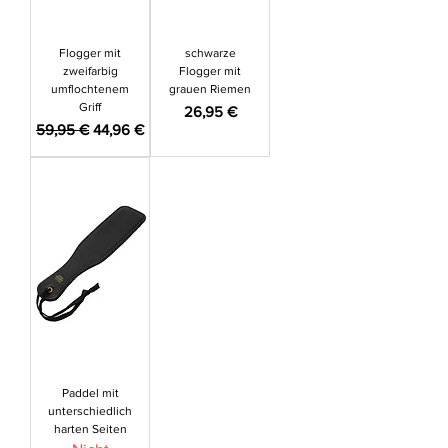
Flogger mit
schwarze
zweifarbig
Flogger mit
umflochtenem
grauen Riemen
Griff
Preis
26,95 €
Standardpreis
Sale-Preis
59,95 €
44,96 €
Paddel mit
unterschiedlich
harten Seiten