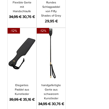
Flexible Gerte
Rundes
mit
Schlagpaddel
Handschlaufe
von Fifty
Shades of Grey
Standardpreis
Sale-Preis
34,95 €
30,76 €
Preis
29,95 €
-12%
-12%
Elegantes
handgefertigte
Paddel aus
Gerte aus
Kunstleder
schwarzem
Kunstleder
Standardpreis
Sale-Preis
39,95 €
35,16 €
Standardpreis
Sale-Preis
34,95 €
30,76 €