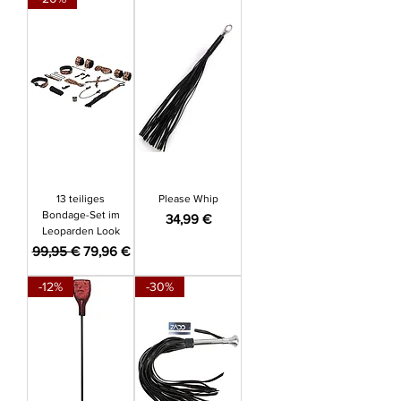
13 teiliges
Please Whip
Bondage-Set im
Preis
34,99 €
Leoparden Look
Standardpreis
Sale-Preis
99,95 €
79,96 €
-12%
-30%