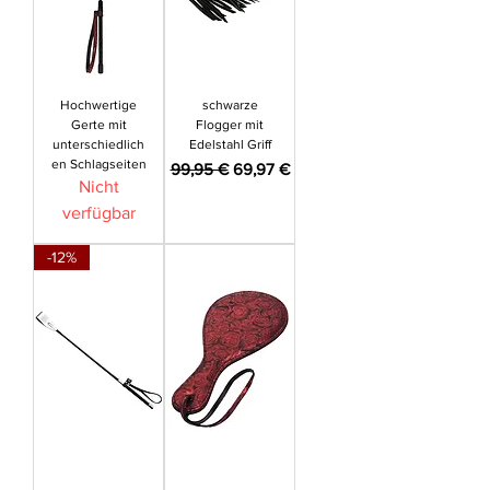
Hochwertige
schwarze
Gerte mit
Flogger mit
unterschiedlich
Edelstahl Griff
en Schlagseiten
Standardpreis
Sale-Preis
99,95 €
69,97 €
Nicht
verfügbar
-12%