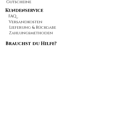
Gutscheine
Kundenservice
FAQ
Versandkosten
Lieferung & Rückgabe
Zahlungsmethoden
Brauchst du Hilfe?
Kontakt
Schreib uns eine Email
Feedback abgeben
Tipps
Blog
Batterieentsorgung
Vertrag widerrufen
Folge uns: