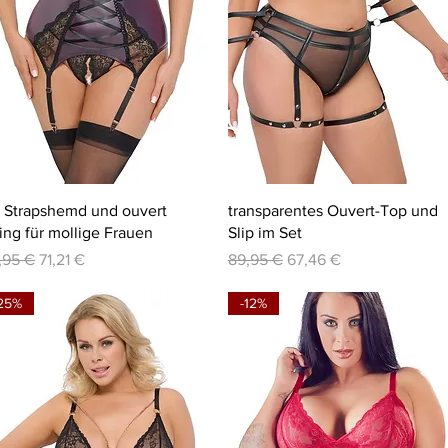
Schnellansicht
Schnellansicht
la Strapshemd und ouvert
transparentes Ouvert-Top und
ring für mollige Frauen
Slip im Set
andardpreis
Sale-Preis
Standardpreis
Sale-Preis
,95 €
71,21 €
89,95 €
67,46 €
25%
-12%