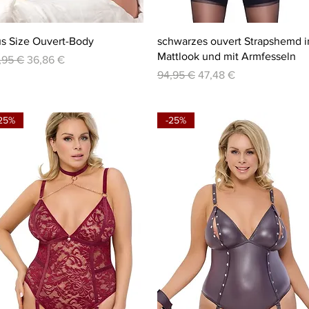
Schnellansicht
Schnellansicht
us Size Ouvert-Body
schwarzes ouvert Strapshemd i
Mattlook und mit Armfesseln
andardpreis
Sale-Preis
,95 €
36,86 €
Standardpreis
Sale-Preis
94,95 €
47,48 €
25%
-25%