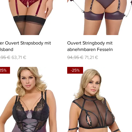
Schnellansicht
Schnellansicht
ter Ouvert Strapsbody mit
Ouvert Stringbody mit
lsband
abnehmbaren Fesseln
andardpreis
Sale-Preis
Standardpreis
Sale-Preis
,95 €
63,71 €
94,95 €
71,21 €
25%
-25%