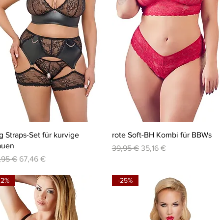
Schnellansicht
Schnellansicht
lg Straps-Set für kurvige
rote Soft-BH Kombi für BBWs
auen
Standardpreis
Sale-Preis
39,95 €
35,16 €
andardpreis
Sale-Preis
,95 €
67,46 €
12%
-25%