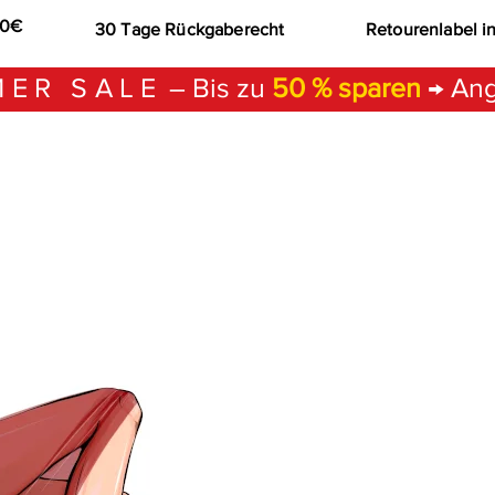
00€
30 Tage Rückgaberecht
Retourenlabel i
ER SALE
– Bis zu
50 % sparen
→ Ang