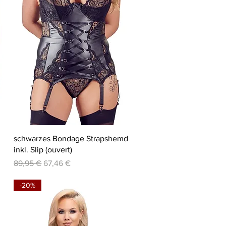
Schnellansicht
schwarzes Bondage Strapshemd
inkl. Slip (ouvert)
Standardpreis
Sale-Preis
89,95 €
67,46 €
-20%