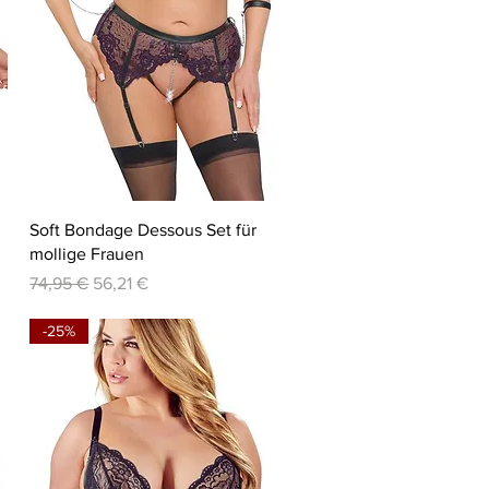
Schnellansicht
Soft Bondage Dessous Set für
mollige Frauen
Standardpreis
Sale-Preis
74,95 €
56,21 €
-25%