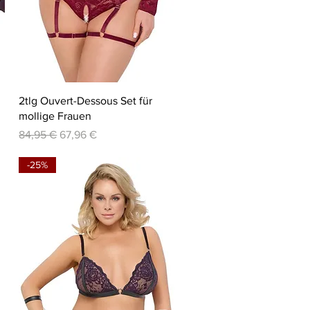
Schnellansicht
2tlg Ouvert-Dessous Set für
mollige Frauen
Standardpreis
Sale-Preis
84,95 €
67,96 €
-25%