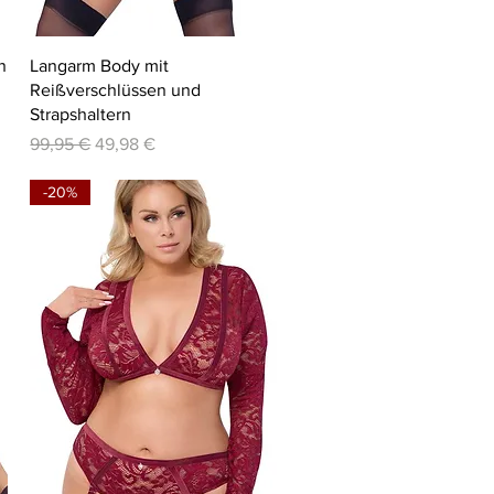
Schnellansicht
n
Langarm Body mit
Reißverschlüssen und
Strapshaltern
Standardpreis
Sale-Preis
99,95 €
49,98 €
-20%