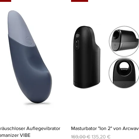
Schnellansicht
Schnellansicht
räuschloser Auflegevibrator
Masturbator "Ion 2" von Arcwa
manizer VIBE
Standardpreis
Sale-Preis
169,00 €
135,20 €