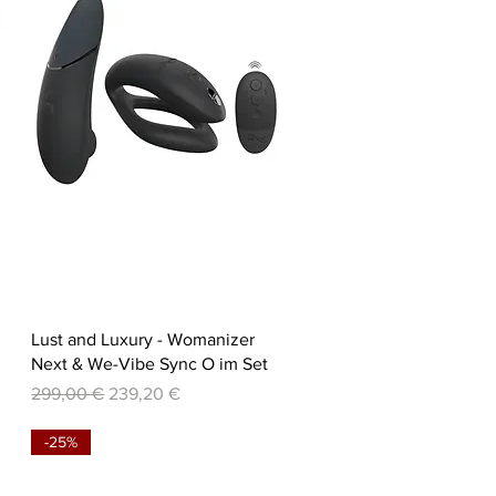
Schnellansicht
Lust and Luxury - Womanizer
Next & We-Vibe Sync O im Set
Standardpreis
Sale-Preis
299,00 €
239,20 €
-25%