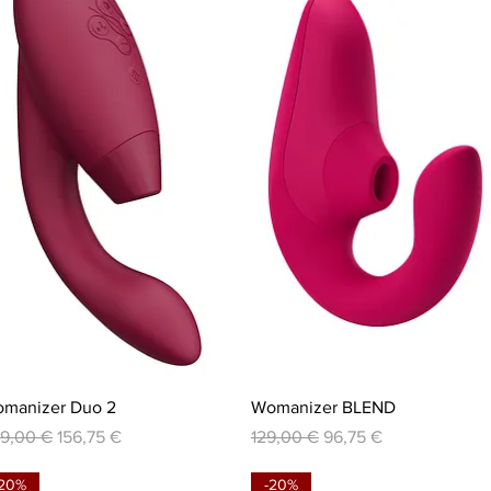
Schnellansicht
Schnellansicht
manizer Duo 2
Womanizer BLEND
andardpreis
Sale-Preis
Standardpreis
Sale-Preis
9,00 €
156,75 €
129,00 €
96,75 €
-20%
-20%