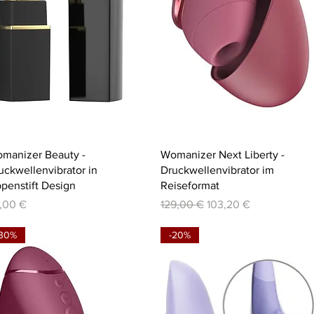
Schnellansicht
Schnellansicht
manizer Beauty -
Womanizer Next Liberty -
uckwellenvibrator in
Druckwellenvibrator im
ppenstift Design
Reiseformat
eis
Standardpreis
Sale-Preis
,00 €
129,00 €
103,20 €
-30%
-20%