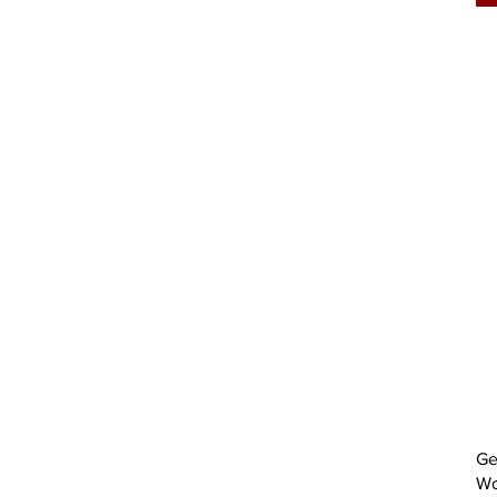
Ge
Wo