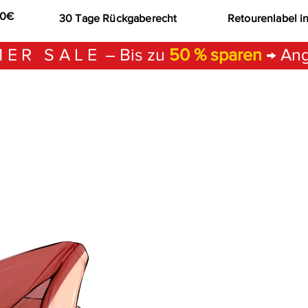
00€
30 Tage Rückgaberecht
Retourenlabel i
ER SALE
– Bis zu
50 % sparen
→ Ang