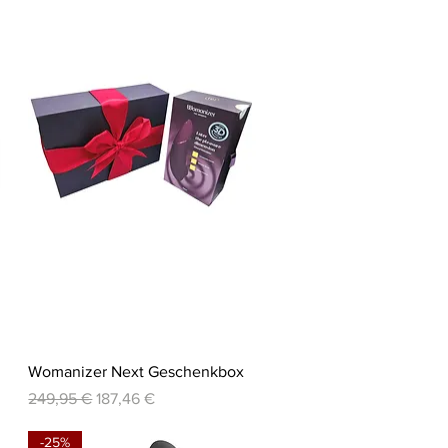
Schnellansicht
Womanizer Next Geschenkbox
Standardpreis
Sale-Preis
249,95 €
187,46 €
-25%