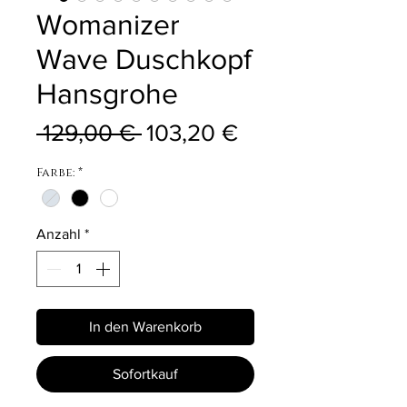
Womanizer
Wave Duschkopf
Hansgrohe
Standardpreis
Sale-Preis
 129,00 € 
103,20 €
Farbe:
*
Anzahl
*
In den Warenkorb
Sofortkauf