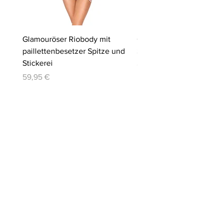
Glamouröser Riobody mit
Ouvert-Set mit Hebe-BH
paillettenbesetzer Spitze und
Slip | Cottelli LINGERIE
Stickerei
Preis
64,95 €
Preis
59,95 €
Blog-Beiträge
10. März
15 Min. Lesezeit