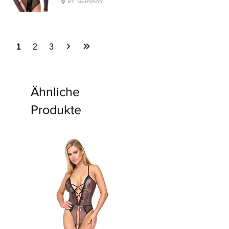
BY, GERMANY
1
2
3
Ähnliche
Produkte