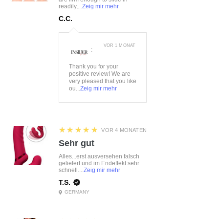
readily,...
Zeig mir mehr
C.C.
VOR 1 MONAT
:
Thank you for your
positive review! We are
very pleased that you like
ou...
Zeig mir mehr
5
★★★★★
VOR 4 MONATEN
Sehr gut
Alles...erst ausversehen falsch
geliefert und im Endeffekt sehr
schnell....
Zeig mir mehr
T.S.
GERMANY