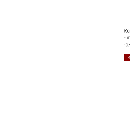
Kü
- 
St
19
-