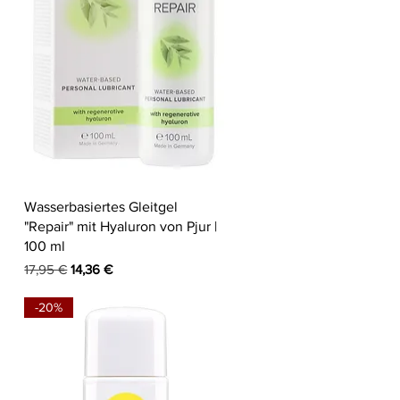
Schnellansicht
Wasserbasiertes Gleitgel
"Repair" mit Hyaluron von Pjur |
100 ml
Standardpreis
Sale-Preis
17,95 €
14,36 €
-20%