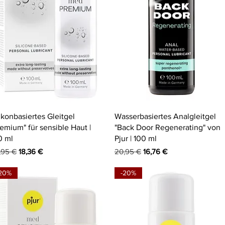
Schnellansicht
Schnellansicht
likonbasiertes Gleitgel
Wasserbasiertes Analgleitgel
remium" für sensible Haut |
"Back Door Regenerating" von
0 ml
Pjur | 100 ml
andardpreis
Sale-Preis
Standardpreis
Sale-Preis
,95 €
18,36 €
20,95 €
16,76 €
20%
-20%