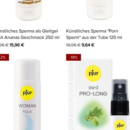
Schnellansicht
Schnellansicht
nstliches Sperma als Gleitgel
Künstliches Sperma "Porn
mit Ananas Geschmack 250 ml
Sperm" aus der Tube 125 ml
andardpreis
Sale-Preis
Standardpreis
Sale-Preis
,95 €
15,96 €
10,95 €
9,64 €
12%
-18%