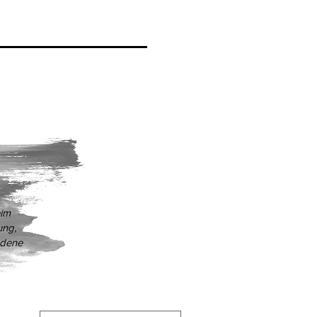
eim
ung,
edene