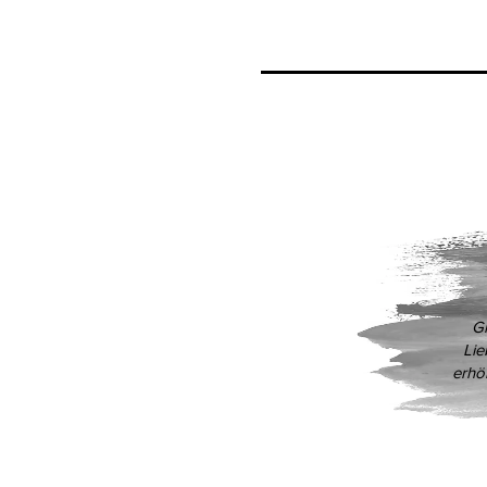
Gl
Lie
erhö