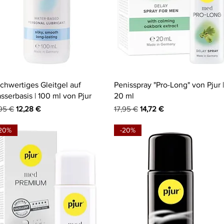
Schnellansicht
Schnellansicht
chwertiges Gleitgel auf
Penisspray "Pro-Long" von Pjur |
sserbasis | 100 ml von Pjur
20 ml
andardpreis
Sale-Preis
Standardpreis
Sale-Preis
,95 €
12,28 €
17,95 €
14,72 €
20%
-20%