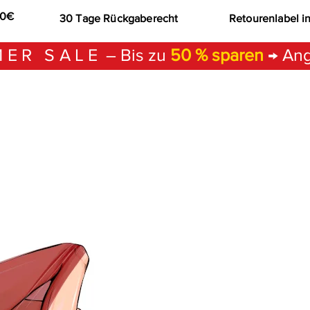
00€
30 Tage Rückgaberecht
Retourenlabel i
ER SALE
– Bis zu
50 % sparen
→ Ang