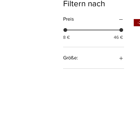
Filtern nach
Preis
-
8 €
46 €
Größe:
100 ml
1000 ml
125 ml
20 ml
250 ml
30 ml
50 ml
500 ml