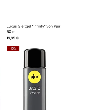
Schnellansicht
Luxus Gleitgel "Infinty" von Pjur |
50 ml
Preis
19,95 €
-10%