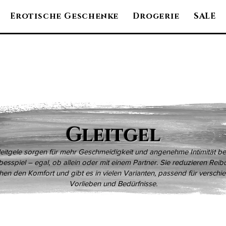
Erotische Geschenke
Drogerie
SALE
Gleitgel
eitgele sorgen für mehr Geschmeidigkeit und angenehme Intimität b
besspiel – egal, ob allein oder mit einem Partner. Sie reduzieren Reib
hen den Komfort und gibt es in vielen Varianten, passend für verschi
Vorlieben und Bedürfnisse.