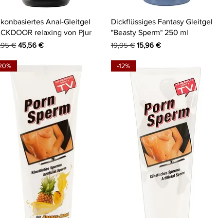
Schnellansicht
Schnellansicht
likonbasiertes Anal-Gleitgel
Dickflüssiges Fantasy Gleitgel
CKDOOR relaxing von Pjur
"Beasty Sperm" 250 ml
andardpreis
Sale-Preis
Standardpreis
Sale-Preis
,95 €
45,56 €
19,95 €
15,96 €
20%
-12%