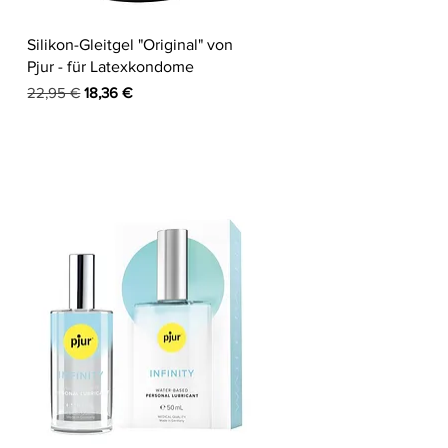
Schnellansicht
Silikon-Gleitgel "Original" von
Pjur - für Latexkondome
Standardpreis
Sale-Preis
22,95 €
18,36 €