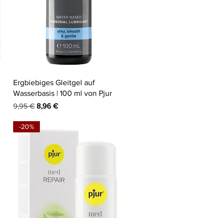
Schnellansicht
Ergbiebiges Gleitgel auf
Wasserbasis | 100 ml von Pjur
Standardpreis
Sale-Preis
9,95 €
8,96 €
-20%