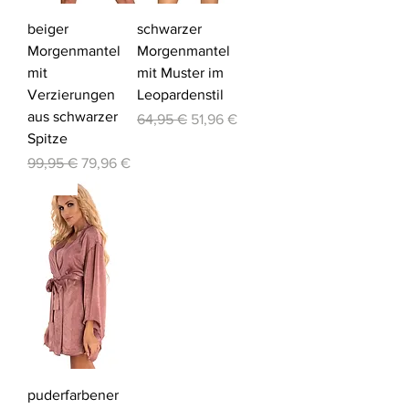
beiger
schwarzer
Morgenmantel
Morgenmantel
mit
mit Muster im
Verzierungen
Leopardenstil
aus schwarzer
Standardpreis
Sale-Preis
64,95 €
51,96 €
Spitze
Standardpreis
Sale-Preis
99,95 €
79,96 €
-20%
puderfarbener