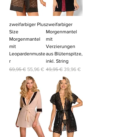
zweifarbiger Plus
zweifarbiger
Size
Morgenmantel
Morgenmantel
mit
mit
Verzierungen
Leopardenmuste
aus Blütenspitze,
r
inkl. String
Standardpreis
Sale-Preis
Standardpreis
Sale-Preis
69,95 €
55,96 €
49,95 €
39,96 €
-20%
-20%