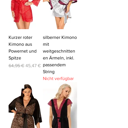
Kurzer roter
silberner Kimono
Kimono aus
mit
Powernet und
weitgeschnitten
Spitze
en Ärmeln, inkl.
passendem
Standardpreis
Sale-Preis
64,95 €
45,47 €
String
Nicht verfügbar
-20%
-20%