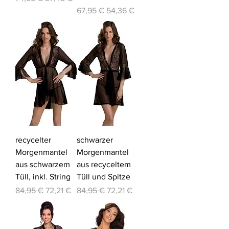
Standardpreis
Sale-Preis
67,95 €
54,36 €
-15%
-15%
recycelter
schwarzer
Morgenmantel
Morgenmantel
aus schwarzem
aus recyceltem
Tüll, inkl. String
Tüll und Spitze
Standardpreis
Sale-Preis
Standardpreis
Sale-Preis
84,95 €
72,21 €
84,95 €
72,21 €
-18%
-20%