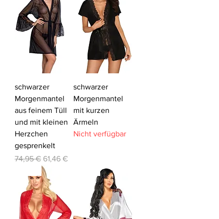
schwarzer
schwarzer
Morgenmantel
Morgenmantel
aus feinem Tüll
mit kurzen
und mit kleinen
Ärmeln
Herzchen
Nicht verfügbar
gesprenkelt
Standardpreis
Sale-Preis
74,95 €
61,46 €
-30%
-20%