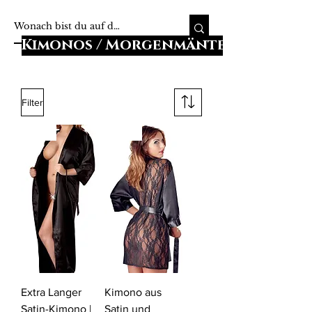
Kimonos / Morgenmäntel
Filter
-12%
-25%
Extra Langer
Kimono aus
Satin-Kimono |
Satin und