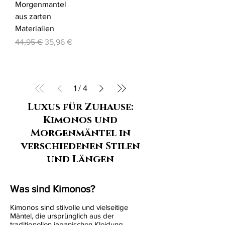
Morgenmantel
aus zarten
Materialien
Standardpreis
Sale-Preis
44,95 €
35,96 €
1
/
4
Luxus für Zuhause:
Kimonos und
Morgenmäntel in
verschiedenen Stilen
und Längen
Was sind Kimonos?
Kimonos sind stilvolle und vielseitige
Mäntel, die ursprünglich aus der
traditionellen japanischen Kleidung