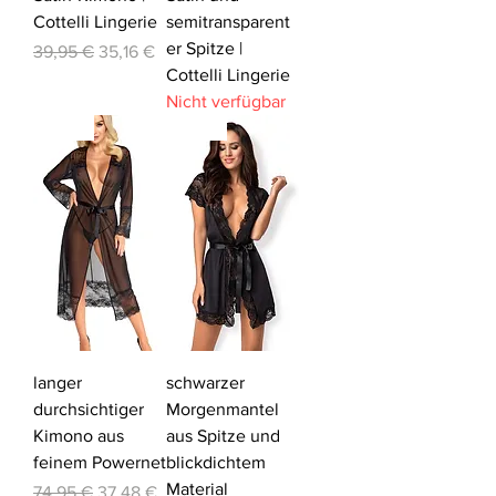
Cottelli Lingerie
semitransparent
er Spitze |
Standardpreis
Sale-Preis
39,95 €
35,16 €
Cottelli Lingerie
Nicht verfügbar
-50%
-20%
langer
schwarzer
durchsichtiger
Morgenmantel
Kimono aus
aus Spitze und
feinem Powernet
blickdichtem
Material
Standardpreis
Sale-Preis
74,95 €
37,48 €