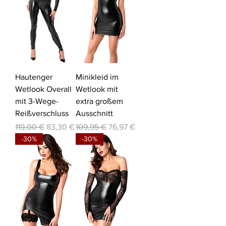
Hautenger
Minikleid im
Wetlook Overall
Wetlook mit
mit 3-Wege-
extra großem
Reißverschluss
Ausschnitt
Standardpreis
Sale-Preis
Standardpreis
Sale-Preis
119,00 €
83,30 €
109,95 €
76,97 €
-30%
-30%