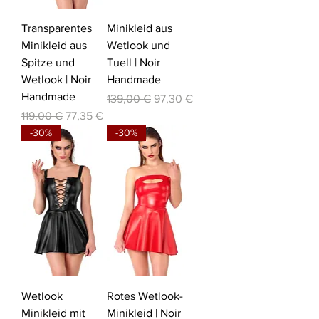
Transparentes
Minikleid aus
Minikleid aus
Wetlook und
Spitze und
Tuell | Noir
Wetlook | Noir
Handmade
Handmade
Standardpreis
Sale-Preis
139,00 €
97,30 €
Standardpreis
Sale-Preis
119,00 €
77,35 €
-30%
-30%
Wetlook
Rotes Wetlook-
Minikleid mit
Minikleid | Noir