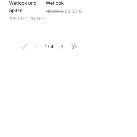
Wetlook und
Wetlook
Spitze
Standardpreis
Sale-Preis
119,00 €
83,30 €
Standardpreis
Sale-Preis
109,00 €
76,30 €
1
/
4