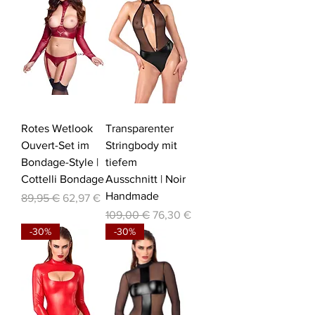
Rotes Wetlook
Transparenter
Ouvert-Set im
Stringbody mit
Bondage-Style |
tiefem
Cottelli Bondage
Ausschnitt | Noir
Handmade
Standardpreis
Sale-Preis
89,95 €
62,97 €
Standardpreis
Sale-Preis
109,00 €
76,30 €
-30%
-30%