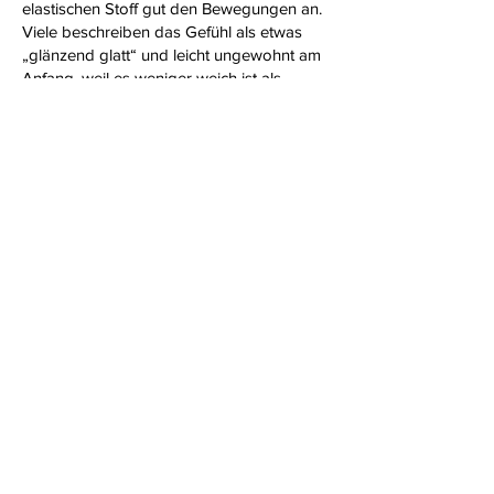
elastischen Stoff gut den Bewegungen an.
Viele beschreiben das Gefühl als etwas
„glänzend glatt“ und leicht ungewohnt am
Anfang, weil es weniger weich ist als
normale Baumwolle oder Spitze.
Wenn man es trägt, merkt man schnell,
dass es eher fest sitzt und den Körper gut
formt, ohne dabei kompliziert oder
unbequem zu sein. Genau diese
Kombination aus engem Sitz und glatter
Oberfläche sorgt dafür, dass Wetlook
Dessous nicht nur besonders aussehen,
sondern sich auch sehr speziell anfühlen.
4. Sind Wetlook Dessous bequem zu
tragen?
Wetlook Dessous sind grundsätzlich
bequem zu tragen, wenn sie richtig sitzen
und die passende Größe gewählt wird.
Das Material ist elastisch und passt sich
eng an den Körper an, wodurch es sich