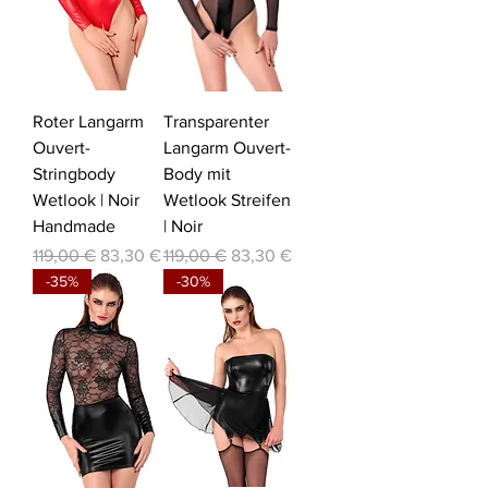
Roter Langarm
Transparenter
Ouvert-
Langarm Ouvert-
Stringbody
Body mit
Wetlook | Noir
Wetlook Streifen
Handmade
| Noir
Standardpreis
Sale-Preis
Standardpreis
Sale-Preis
119,00 €
83,30 €
119,00 €
83,30 €
-35%
-30%