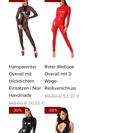
transparenter
Roter Wetlook
Overall mit
Overall mit 3-
blickdichten
Wege-
Einsätzen | Noir
Reißverschluss
Handmade
Standardpreis
Sale-Preis
119,00 €
83,30 €
Standardpreis
Sale-Preis
149,00 €
96,85 €
-30%
-30%