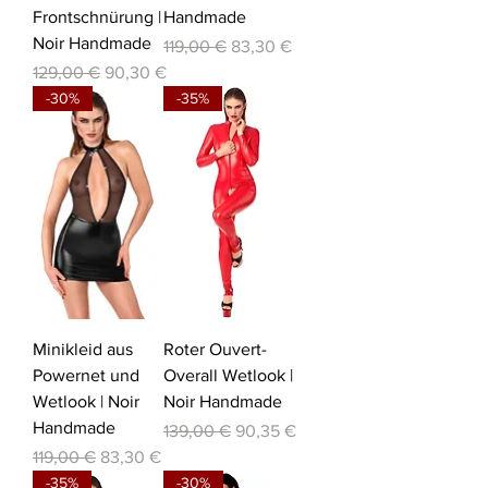
Frontschnürung |
Handmade
Noir Handmade
Standardpreis
Sale-Preis
119,00 €
83,30 €
Standardpreis
Sale-Preis
129,00 €
90,30 €
-30%
-35%
Minikleid aus
Roter Ouvert-
Powernet und
Overall Wetlook |
Wetlook | Noir
Noir Handmade
Handmade
Standardpreis
Sale-Preis
139,00 €
90,35 €
Standardpreis
Sale-Preis
119,00 €
83,30 €
-35%
-30%