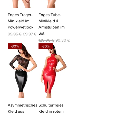
Enges Träger-
Enges Tube-
Minikleid im
Minikleid &
Powerwetlook
Armstulpen im
Set
Standardpreis
Sale-Preis
99,95 €
69,97 €
Standardpreis
Sale-Preis
129,00 €
90,30 €
-30%
-30%
Asymmetrisches
Schulterfreies
Kleid aus
Kleid in rotem