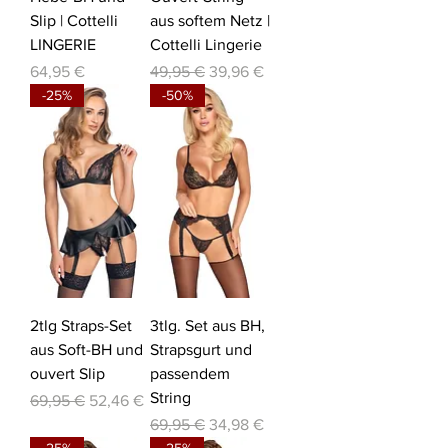
Slip | Cottelli
aus softem Netz |
LINGERIE
Cottelli Lingerie
Preis
Standardpreis
Sale-Preis
64,95 €
49,95 €
39,96 €
-25%
-50%
2tlg Straps-Set
3tlg. Set aus BH,
aus Soft-BH und
Strapsgurt und
ouvert Slip
passendem
String
Standardpreis
Sale-Preis
69,95 €
52,46 €
Standardpreis
Sale-Preis
69,95 €
34,98 €
-25%
-25%