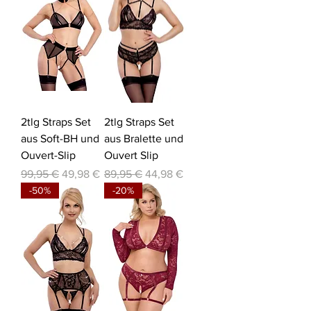
2tlg Straps Set
2tlg Straps Set
aus Soft-BH und
aus Bralette und
Ouvert-Slip
Ouvert Slip
Standardpreis
Sale-Preis
Standardpreis
Sale-Preis
99,95 €
49,98 €
89,95 €
44,98 €
-50%
-20%