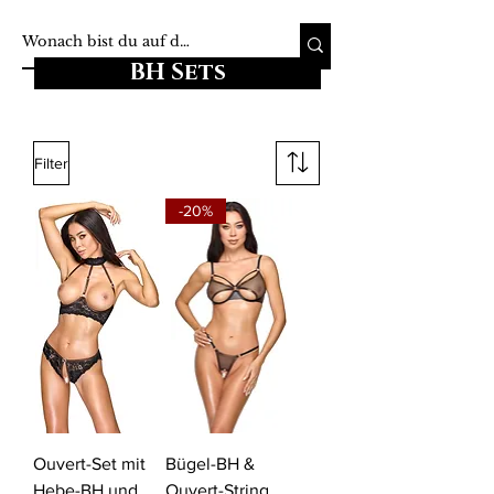
BH Sets
Filter
-20%
Ouvert-Set mit
Bügel-BH &
Hebe-BH und
Ouvert-String