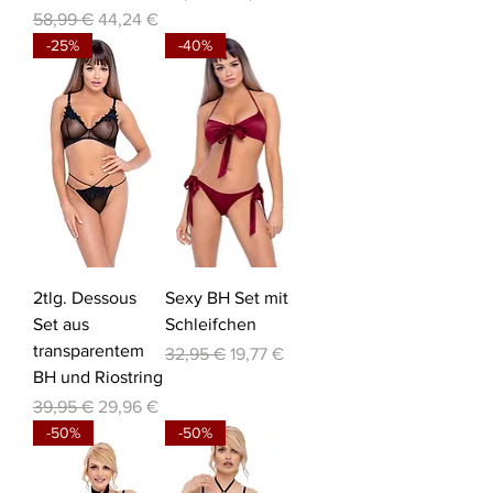
Standardpreis
Sale-Preis
58,99 €
44,24 €
-25%
-40%
2tlg. Dessous
Sexy BH Set mit
Set aus
Schleifchen
transparentem
Standardpreis
Sale-Preis
32,95 €
19,77 €
BH und Riostring
Standardpreis
Sale-Preis
39,95 €
29,96 €
-50%
-50%