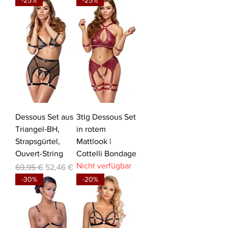
Dessous Set aus
3tlg Dessous Set
Triangel-BH,
in rotem
Strapsgürtel,
Mattlook |
Ouvert-String
Cottelli Bondage
Nicht verfügbar
Standardpreis
Sale-Preis
69,95 €
52,46 €
-30%
-20%