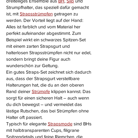
dreiteiliges Ensemble aus
BH
,
Slip
und
Strumpfhalter, das speziell dafür gemacht
ist, mit
Strapsstrümpfen
getragen zu
werden. Der Vorteil liegt auf der Hand:
Alles ist farblich und vom Material her
perfekt aufeinander abgestimmt. Zum
Beispiel wirkt ein schwarzes Spitzen-Set
mit einem zarten Strapsgurt und
halterlosen Strapsstrümpfen nicht nur edel,
sondern bringt deine Figur auch
wunderschön zur Geltung.
Ein gutes Straps-Set zeichnet sich dadurch
aus, dass der Strapsgurt verstellbare
Halterungen hat, die du an den oberen
Rand deiner
Strümpfe
klippen kannst. Das
sorgt für einen sicheren Halt – auch wenn
du dich bewegst – und vermeidet das
lästige Rutschen, das bei Strümpfen ohne
Halter oft passiert.
Typisch für elegante
Strapsmode
sind BHs
mit halbtransparenten Cups, filigrane
Spitzendetails und feine Riemchen, die