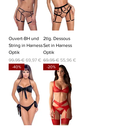
Ouvert-BH und
2tlg. Dessous
String in Harness
Set in Harness
Optik
Optik
Standardpreis
Sale-Preis
Standardpreis
Sale-Preis
99,95 €
69,97 €
69,95 €
55,96 €
-40%
-20%