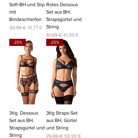
Soft-BH und Slip
Rotes Dessous
mit
Set aus BH,
Bindeschleifen
Strapsgürtel und
String
Standardpreis
Sale-Preis
32,95 €
19,77 €
Standardpreis
Sale-Preis
51,99 €
41,59 €
-25%
-25%
3tlg. Dessous
3tlg Straps-Set
Set aus BH,
aus BH, Gürtel
Strapsgürtel und
und String
String
Standardpreis
Sale-Preis
79,99 €
59,99 €