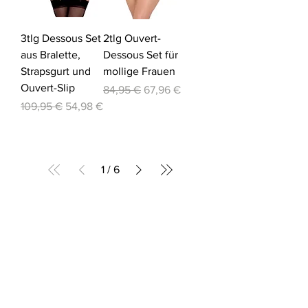
3tlg Dessous Set
2tlg Ouvert-
aus Bralette,
Dessous Set für
Strapsgurt und
mollige Frauen
Ouvert-Slip
Standardpreis
Sale-Preis
84,95 €
67,96 €
Standardpreis
Sale-Preis
109,95 €
54,98 €
1
/
6