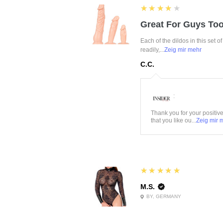
4
★★★★★
Great For Guys Too
Each of the dildos in this set o
readily,...
Zeig mir mehr
C.C.
:
Thank you for your positiv
that you like ou...
Zeig mir 
5
★★★★★
M.S.
BY, GERMANY