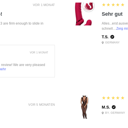
5
★★★★★
VOR 1 MONAT
!
Sehr gut
f 3 are firm enough to slide in
Alles...erst ausv
schnell....
Zeig mi
T.S.
GERMANY
VOR 1 MONAT
e review! We are very pleased
mehr
5
★★★★★
VOR 5 MONATEN
M.S.
BY, GERMANY