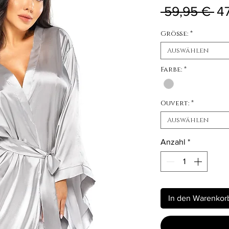
St
 59,95 € 
4
Größe:
*
Auswählen
Farbe:
*
Ouvert:
*
Auswählen
Anzahl
*
In den Warenkor