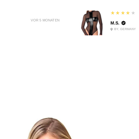
4
★★★★★
VOR 5 MONATEN
M.S.
BY, GERMANY