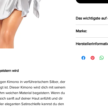
Das wichtigste auf 
Eleganter langä
Marke:
satinähnlichem 
Das weiche Mate
Beauty Night Fash
Herstellerinformat
Haut
Der Kimono wird
Beauty Night Fash
Satinschleife g
Wielka, Polen, 42-
Dazu ein passen
Größe:
S/L
eistern wird
Farbe:
silber
Material:
97%Polyes
gen Kimono in verführerischem Silber, der
igt ist. Dieser Kimono wird dich mit seinem
hm weichen Material begeistern. Wenn du
 sich sanft auf deiner Haut anfühlt und dir
 der eleganten Satinschleife kannst du den