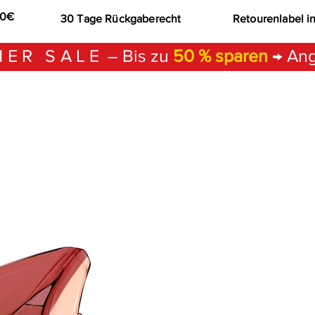
00€
30 Tage Rückgaberecht
Retourenlabel i
ER SALE
– Bis zu
50 % sparen
→ Ang