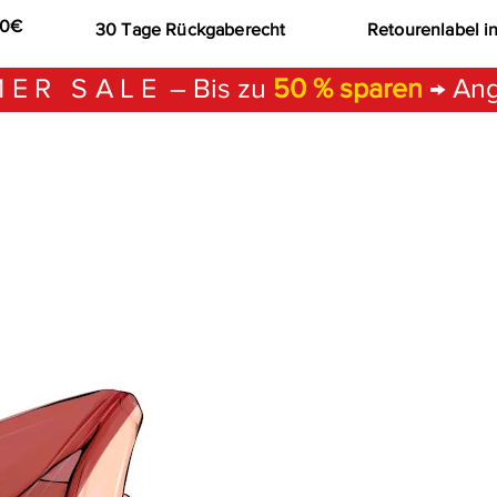
00€
30 Tage Rückgaberecht
Retourenlabel i
ER SALE
– Bis zu
50 % sparen
→ Ang