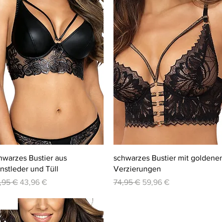
Schnellansicht
Schnellansicht
hwarzes Bustier aus
schwarzes Bustier mit goldene
nstleder und Tüll
Verzierungen
andardpreis
Sale-Preis
Standardpreis
Sale-Preis
,95 €
43,96 €
74,95 €
59,96 €
-20%