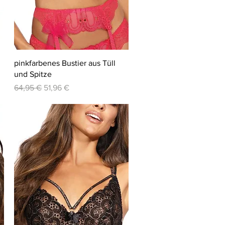
Schnellansicht
pinkfarbenes Bustier aus Tüll
und Spitze
Standardpreis
Sale-Preis
64,95 €
51,96 €
-20%