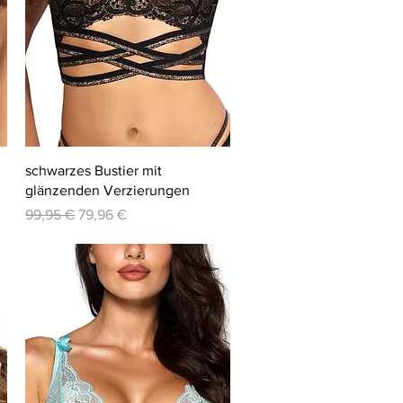
Schnellansicht
schwarzes Bustier mit
glänzenden Verzierungen
Standardpreis
Sale-Preis
99,95 €
79,96 €
-20%