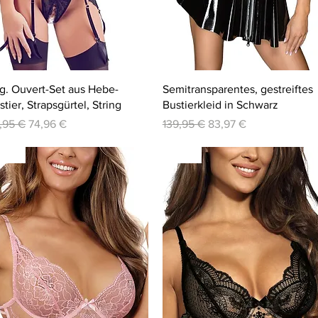
Schnellansicht
Schnellansicht
lg. Ouvert-Set aus Hebe-
Semitransparentes, gestreiftes
stier, Strapsgürtel, String
Bustierkleid in Schwarz
andardpreis
Sale-Preis
Standardpreis
Sale-Preis
,95 €
74,96 €
139,95 €
83,97 €
-20%
-20%