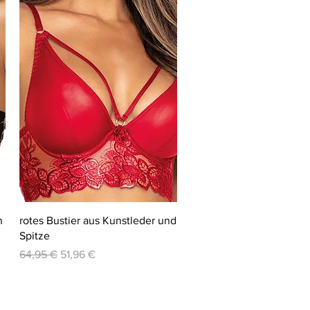
Schnellansicht
n
rotes Bustier aus Kunstleder und
Spitze
Standardpreis
Sale-Preis
64,95 €
51,96 €