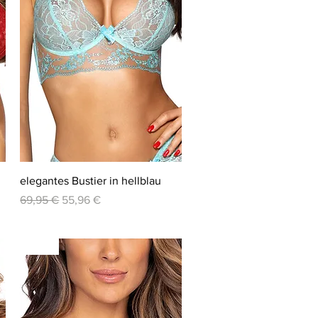
Schnellansicht
elegantes Bustier in hellblau
Standardpreis
Sale-Preis
69,95 €
55,96 €
-20%