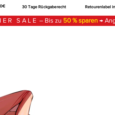
00€
30 Tage Rückgaberecht
Retourenlabel i
ER SALE
– Bis zu
50 % sparen
→ Ang