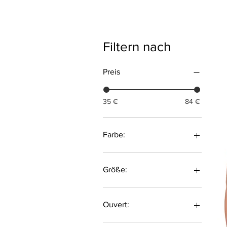
Filtern nach
Preis
35 €
84 €
Farbe:
Größe:
36
38
Ouvert:
40
42
Brustbereich & im Schritt