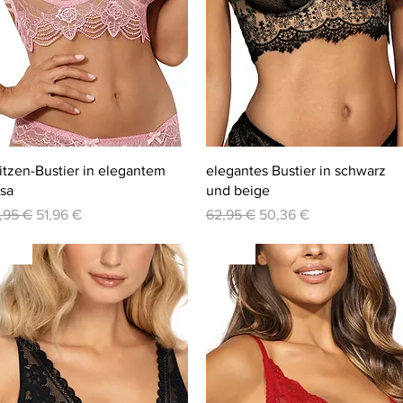
Schnellansicht
Schnellansicht
itzen-Bustier in elegantem
elegantes Bustier in schwarz
sa
und beige
andardpreis
Sale-Preis
Standardpreis
Sale-Preis
,95 €
51,96 €
62,95 €
50,36 €
-20%
-20%