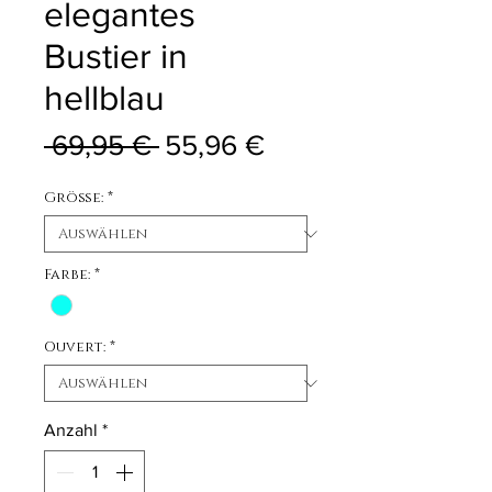
elegantes
Bustier in
hellblau
Standardpreis
Sale-Preis
 69,95 € 
55,96 €
Größe:
*
Farbe:
*
Ouvert:
*
Anzahl
*