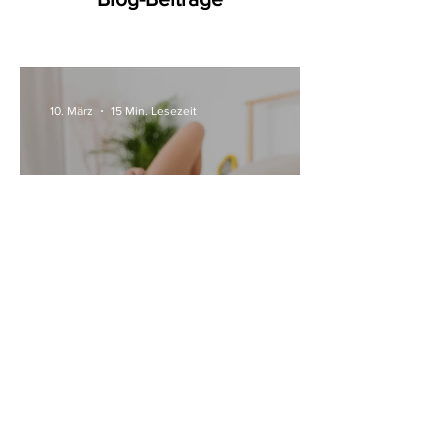
10. März
15 Min. Lesezeit
Alle Womanizer Modelle
2026 im Überblick –
Unterschiede einfach erklärt
3. Jan.
5 Min. Lesezeit