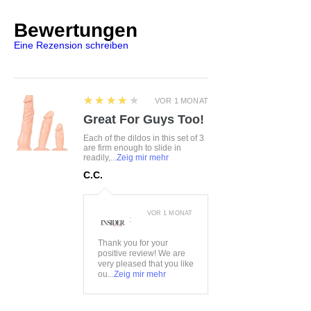
angenehmen auf der Haut
Bewertungen
Größe:
70ABCDE, 75ABCDE,
Eine Rezension schreiben
80ABCDE, 85BCD
Farbe:
blau
Material:
88%Polyester,
12%Elasthan
4
★★★★★
VOR 1 MONAT
Lieferumfang:
Bustier
Great For Guys Too!
Each of the dildos in this set of 3
are firm enough to slide in
readily,...
Zeig mir mehr
C.C.
VOR 1 MONAT
:
Thank you for your
positive review! We are
very pleased that you like
ou...
Zeig mir mehr