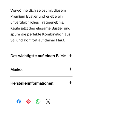
Verwöhne dich selbst mit diesem
Premium Bustier und erlebe ein
unvergleichliches Trageerlebnis.
Kaufe jetzt das elegante Bustier und
spüre die perfekte Kombination aus
Stil und Komfort auf deiner Haut.
Das wichtigste auf einen Blick:
Elegantes Bustier gefertigt aus
Marke:
zarten Materialien
Mit leicht gepolsterten Cups,
Axami
Herstellerinformationen:
eingearbeiteten Bügeln sowie
verstellbaren Trägern
Axami Sp.z o.o Sp.k ul. Pana
Auf der Rückseite mit einem
Tadeusza 1/1 Białystok, Polen, 15-
verstellbaren Hakenverschluss
521 info@axami.pl
versehen
Das weiche Material liegt