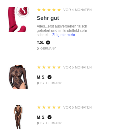
5
★★★★★
VOR 4 MONATEN
Sehr gut
Alles...erst ausversehen falsch
geliefert und im Endeffekt sehr
schnell....
Zeig mir mehr
T.S.
GERMANY
5
★★★★★
VOR 5 MONATEN
M.S.
BY, GERMANY
5
★★★★★
VOR 5 MONATEN
M.S.
BY, GERMANY