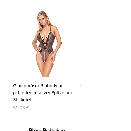
Glamouröser Riobody mit
Ouvert-Set mit Hebe-BH
paillettenbesetzer Spitze und
Slip | Cottelli LINGERIE
Stickerei
Preis
64,95 €
Preis
59,95 €
Blog-Beiträge