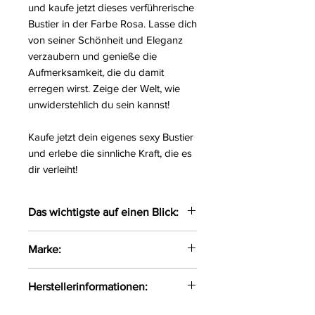
und kaufe jetzt dieses verführerische
Bustier in der Farbe Rosa. Lasse dich
von seiner Schönheit und Eleganz
verzaubern und genieße die
Aufmerksamkeit, die du damit
erregen wirst. Zeige der Welt, wie
unwiderstehlich du sein kannst!
Kaufe jetzt dein eigenes sexy Bustier
und erlebe die sinnliche Kraft, die es
dir verleiht!
Das wichtigste auf einen Blick:
Verführerischer Bustier
Marke:
gefertigt aus zarter Spitze
Mit eingearbeiteten Bügeln
Axami
Herstellerinformationen:
sowie verstellbaren Trägern
Auf der Rückseite mit einem
Axami Sp.z o.o Sp.k ul. Pana