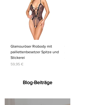
Glamouröser Riobody mit
Ouvert-Set mit Hebe-BH
paillettenbesetzer Spitze und
Slip | Cottelli LINGERIE
Stickerei
Preis
64,95 €
Preis
59,95 €
Blog-Beiträge