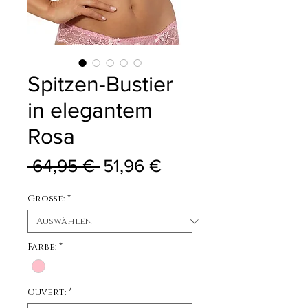
Spitzen-Bustier
in elegantem
Rosa
Standardpreis
Sale-Preis
 64,95 € 
51,96 €
Größe:
*
Farbe:
*
Ouvert:
*