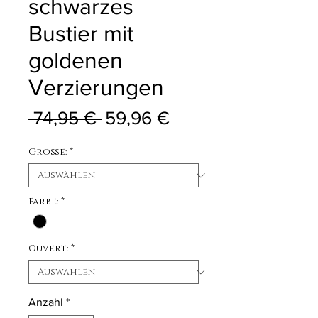
schwarzes
Bustier mit
goldenen
Verzierungen
Standardpreis
Sale-Preis
 74,95 € 
59,96 €
Größe:
*
Farbe:
*
Ouvert:
*
Anzahl
*