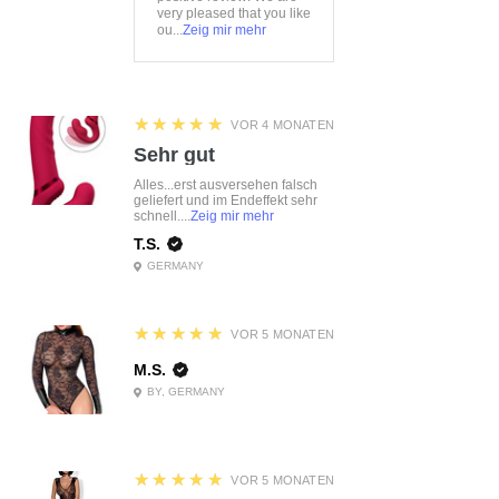
very pleased that you like
ou...
Zeig mir mehr
5
★★★★★
VOR 4 MONATEN
Sehr gut
Alles...erst ausversehen falsch
geliefert und im Endeffekt sehr
schnell....
Zeig mir mehr
T.S.
GERMANY
5
★★★★★
VOR 5 MONATEN
M.S.
BY, GERMANY
5
★★★★★
VOR 5 MONATEN