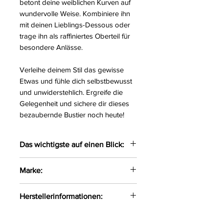
betont deine weiblichen Kurven auf
wundervolle Weise. Kombiniere ihn
mit deinen Lieblings-Dessous oder
trage ihn als raffiniertes Oberteil für
besondere Anlässe.
Verleihe deinem Stil das gewisse
Etwas und fühle dich selbstbewusst
und unwiderstehlich. Ergreife die
Gelegenheit und sichere dir dieses
bezaubernde Bustier noch heute!
Das wichtigste auf einen Blick:
Bezauberndes Bustier gefertigt
Marke:
aus zarten Materialien
Die Träger auf der Rückseite
Axami
Herstellerinformationen:
sind verstellbar
Mit eingearbeiteten Bügeln
Axami Sp.z o.o Sp.k ul. Pana