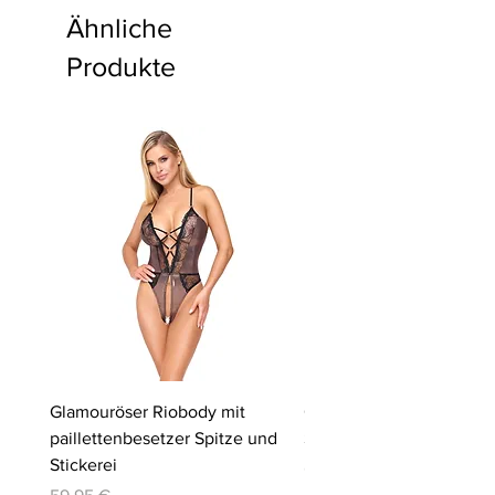
Ähnliche
Produkte
Glamouröser Riobody mit
Ouvert-Set mit Hebe-BH
paillettenbesetzer Spitze und
Slip | Cottelli LINGERIE
Stickerei
Preis
64,95 €
Preis