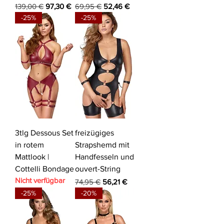
Standardpreis
Sale-Preis
Standardpreis
Sale-Preis
139,00 €
97,30 €
69,95 €
52,46 €
-25%
-25%
3tlg Dessous Set
freizügiges
in rotem
Strapshemd mit
Mattlook |
Handfesseln und
Cottelli Bondage
ouvert-String
Nicht verfügbar
Standardpreis
Sale-Preis
74,95 €
56,21 €
-25%
-20%