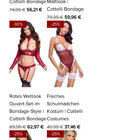
Cottelli Bondage
Mattlook |
Cottelli Bondage
Standardpreis
Sale-Preis
74,95 €
56,21 €
Standardpreis
Sale-Preis
79,95 €
59,96 €
-30%
-25%
Rotes Wetlook
Freches
Ouvert-Set im
Schulmädchen
Bondage-Style |
Kostüm | Cottelli
Cottelli Bondage
Costumes
Standardpreis
Sale-Preis
Standardpreis
Sale-Preis
89,95 €
62,97 €
49,95 €
37,46 €
-25%
-25%