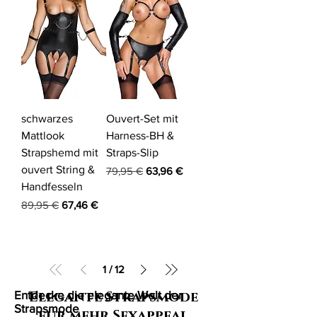
schwarzes
Ouvert-Set mit
Mattlook
Harness-BH &
Strapshemd mit
Straps-Slip
ouvert String &
Standardpreis
Sale-Preis
79,95 €
63,96 €
Handfesseln
Standardpreis
Sale-Preis
89,95 €
67,46 €
1
/
12
Entdecke die elegante Welt der
Elegante Strapsmode
Strapsmode
für mehr Sexappeal