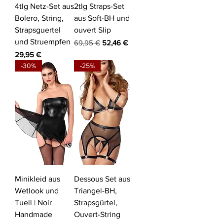
4tlg Netz-Set aus
2tlg Straps-Set
Bolero, String,
aus Soft-BH und
Strapsguertel
ouvert Slip
und Struempfen
Standardpreis
Sale-Preis
69,95 €
52,46 €
Preis
29,95 €
-30%
-25%
Minikleid aus
Dessous Set aus
Wetlook und
Triangel-BH,
Tuell | Noir
Strapsgürtel,
Handmade
Ouvert-String