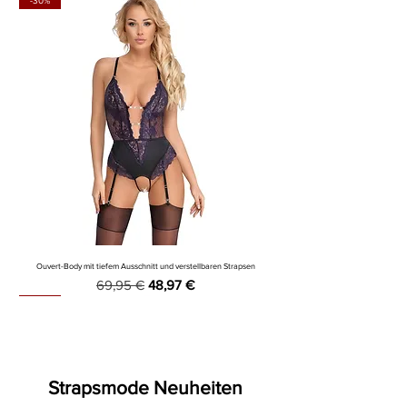
-30%
Ouvert-Body mit tiefem Ausschnitt und verstellbaren Strapsen
Standardpreis
Sale-Preis
69,95 €
48,97 €
-40%
-25%
-20%
-12%
-25%
-20%
-20%
-18%
-25%
Strapsmode Neuheiten