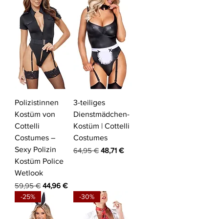
Polizistinnen
3-teiliges
Kostüm von
Dienstmädchen-
Cottelli
Kostüm | Cottelli
Costumes –
Costumes
Sexy Polizin
Standardpreis
Sale-Preis
64,95 €
48,71 €
Kostüm Police
Wetlook
Standardpreis
Sale-Preis
59,95 €
44,96 €
-25%
-30%