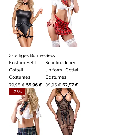
3-teiliges Bunny-
Sexy
Kostüm-Set |
Schulmädchen
Cottelli
Uniform | Cottelli
Costumes
Costumes
Standardpreis
Sale-Preis
Standardpreis
Sale-Preis
79,95 €
59,96 €
89,95 €
62,97 €
-25%