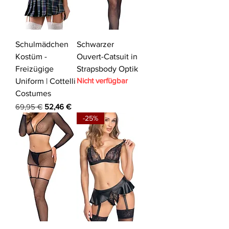
Schulmädchen
Schwarzer
Kostüm -
Ouvert-Catsuit in
Freizügige
Strapsbody Optik
Nicht verfügbar
Uniform | Cottelli
Costumes
Standardpreis
Sale-Preis
69,95 €
52,46 €
-25%