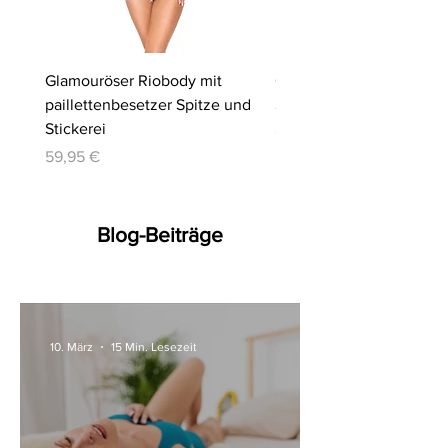
Glamouröser Riobody mit
Ouvert-Set mit Hebe-BH
paillettenbesetzer Spitze und
Slip | Cottelli LINGERIE
Stickerei
Preis
64,95 €
Preis
59,95 €
Blog-Beiträge
10. März
15 Min. Lesezeit