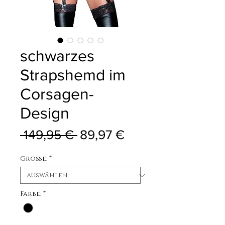
schwarzes
Strapshemd im
Corsagen-
Design
Standardpreis
Sale-Preis
 149,95 € 
89,97 €
Größe:
*
Farbe:
*