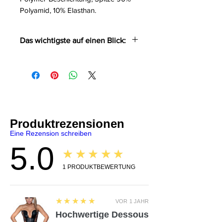
Polyamid, 10% Elasthan.
Das wichtigste auf einen Blick:
Corsagen-Design mit
dekorativer Rücken-Schnürung
Power-Wetlook und seitliche
Spitzeneinsätze
Abnehmbare Neckholder
6 Strapse geben sicheren Halt
Produktrezensionen
Eine Rezension schreiben
5.0
★★★★★
1
PRODUKTBEWERTUNG
5
★★★★★
VOR 1 JAHR
Hochwertige Dessous