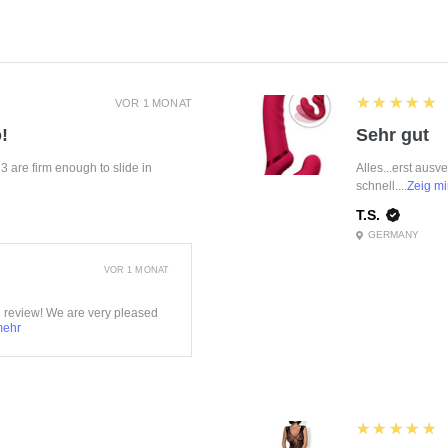
5
★★★★★
VOR 1 MONAT
!
Sehr gut
f 3 are firm enough to slide in
Alles...erst ausv
schnell....
Zeig mi
T.S.
GERMANY
VOR 1 MONAT
e review! We are very pleased
mehr
5
★★★★★