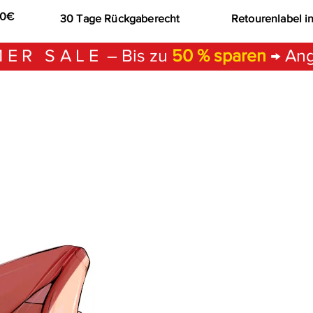
00€
30 Tage Rückgaberecht
Retourenlabel i
ER SALE
– Bis zu
50 % sparen
→ Ang