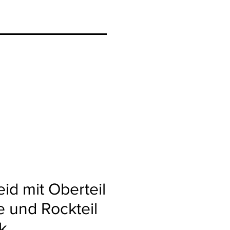
eid mit Oberteil
e und Rockteil
k