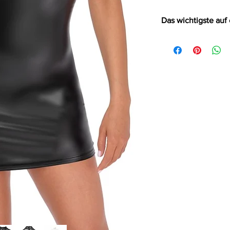
Das wichtigste auf 
Exklusives kurze
Spitze (Top) un
Eng geschnitte
Schöner Stehkr
Hakenverschlus
Rückenfrei
Hinten variable
Elastisch & wei