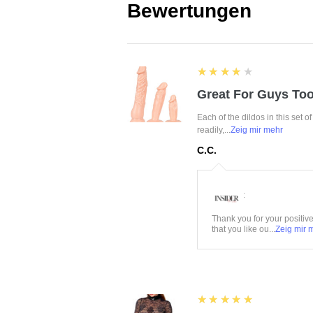
Bewertungen
4
★★★★★
Great For Guys Too
Each of the dildos in this set o
readily,...
Zeig mir mehr
C.C.
:
Thank you for your positiv
that you like ou...
Zeig mir 
5
★★★★★