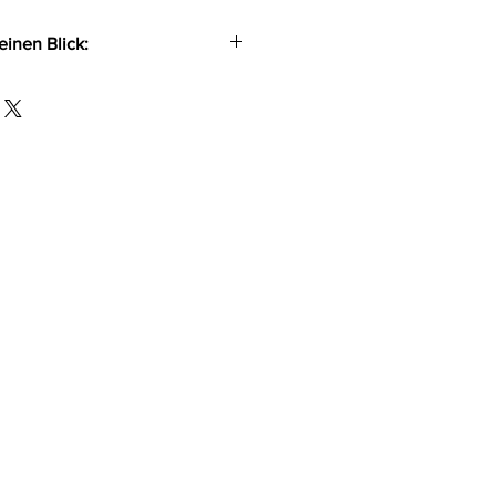
einen Blick:
s Kleid im edlen Material-Mix
d Powerwetlook (Rock)
n mit kurzem Arm
agen
s im Nacken
 Schnürung im Rockteil
ch für hohen Tragekomfort