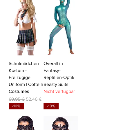
Schulmädchen
Overall in
Kostüm -
Fantasy-
Freizügige
Reptilien-Optik |
Uniform | Cottelli
Beasty Suits
Costumes
Nicht verfügbar
Standardpreis
Sale-Preis
69,95 €
52,46 €
-10%
-10%