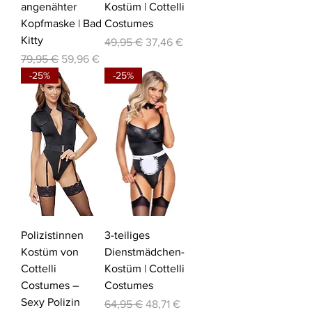
angenähter
Kostüm | Cottelli
Kopfmaske | Bad
Costumes
Kitty
Standardpreis
Sale-Preis
49,95 €
37,46 €
Standardpreis
Sale-Preis
79,95 €
59,96 €
-25%
-25%
Polizistinnen
3-teiliges
Kostüm von
Dienstmädchen-
Cottelli
Kostüm | Cottelli
Costumes –
Costumes
Sexy Polizin
Standardpreis
Sale-Preis
64,95 €
48,71 €