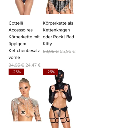
Cottelli
Körperkette als
Accessoires
Kettenkragen
Körperkette mit
oder Rock | Bad
üppigem
Kitty
Kettchenbesatz
Standardpreis
Sale-Preis
69,95 €
55,96 €
vorne
Standardpreis
Sale-Preis
34,95 €
24,47 €
-25%
-25%