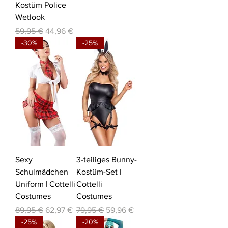
Kostüm Police
Wetlook
Standardpreis
Sale-Preis
59,95 €
44,96 €
-30%
-25%
Sexy
3-teiliges Bunny-
Schulmädchen
Kostüm-Set |
Uniform | Cottelli
Cottelli
Costumes
Costumes
Standardpreis
Sale-Preis
Standardpreis
Sale-Preis
89,95 €
62,97 €
79,95 €
59,96 €
-25%
-20%