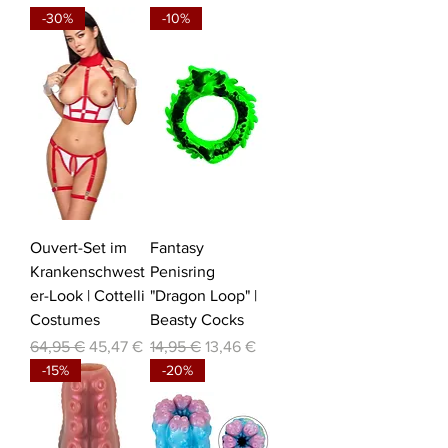
-30%
-10%
Ouvert-Set im
Fantasy
Krankenschwest
Penisring
er-Look | Cottelli
"Dragon Loop" |
Costumes
Beasty Cocks
Standardpreis
Sale-Preis
Standardpreis
Sale-Preis
64,95 €
45,47 €
14,95 €
13,46 €
-15%
-20%