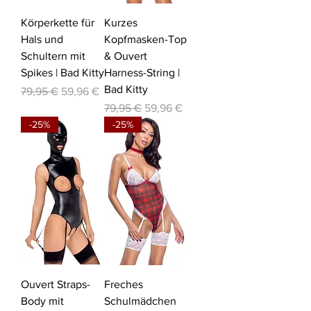
Körperkette für
Kurzes
Hals und
Kopfmasken-Top
Schultern mit
& Ouvert
Spikes | Bad Kitty
Harness-String |
Bad Kitty
Standardpreis
Sale-Preis
79,95 €
59,96 €
Standardpreis
Sale-Preis
79,95 €
59,96 €
-25%
-25%
Ouvert Straps-
Freches
Body mit
Schulmädchen