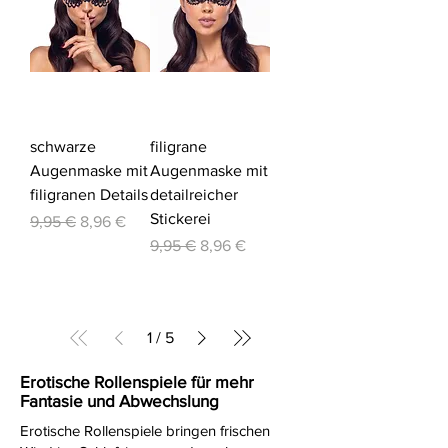
schwarze
filigrane
Augenmaske mit
Augenmaske mit
filigranen Details
detailreicher
Stickerei
Standardpreis
Sale-Preis
9,95 €
8,96 €
Standardpreis
Sale-Preis
9,95 €
8,96 €
1
/
5
Erotische Rollenspiele für mehr
Fantasie und Abwechslung
Erotische Rollenspiele bringen frischen