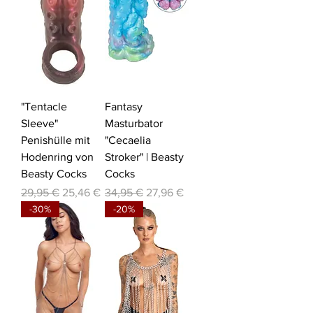
"Tentacle
Fantasy
Sleeve"
Masturbator
Penishülle mit
"Cecaelia
Hodenring von
Stroker" | Beasty
Beasty Cocks
Cocks
Standardpreis
Sale-Preis
Standardpreis
Sale-Preis
29,95 €
25,46 €
34,95 €
27,96 €
-30%
-20%