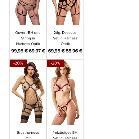
Ouvert-BH und
2tlg. Dessous
String in
Set in Harness
Harness Optik
Optik
Standardpreis
Sale-Preis
Standardpreis
Sale-Preis
99,95 €
69,97 €
69,95 €
55,96 €
-20%
-20%
Brustharness
freizügiges BH
mit
Set in Harness