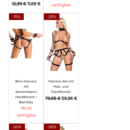
Standardpreis
Sale-Preis
12,99 €
11,69 €
verfügbar
-15%
-25%
Bein-Harness
Harness-Set mit
mit
Hals- und
abnehmbaren
Handfesseln
Handfesseln |
Standardpreis
Sale-Preis
79,95 €
59,96 €
Bad Kitty
Nicht
verfügbar
-20%
-20%