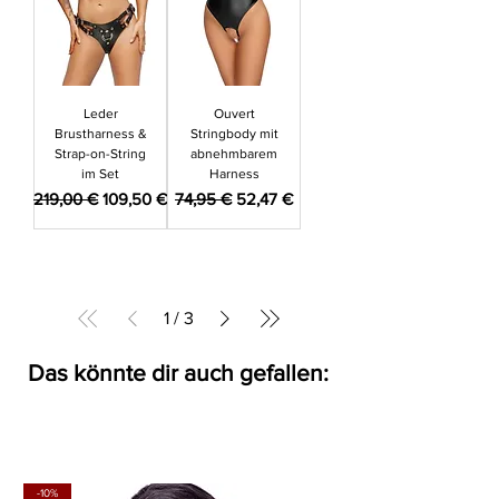
Leder
Ouvert
Brustharness &
Stringbody mit
Strap-on-String
abnehmbarem
im Set
Harness
Standardpreis
Sale-Preis
Standardpreis
Sale-Preis
219,00 €
109,50 €
74,95 €
52,47 €
1
/
3
Das könnte dir auch gefallen:
-10%