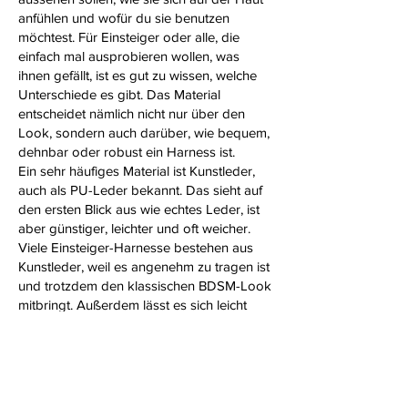
anfühlen und wofür du sie benutzen
möchtest. Für Einsteiger oder alle, die
einfach mal ausprobieren wollen, was
ihnen gefällt, ist es gut zu wissen, welche
Unterschiede es gibt. Das Material
entscheidet nämlich nicht nur über den
Look, sondern auch darüber, wie bequem,
dehnbar oder robust ein Harness ist.
Ein sehr häufiges Material ist Kunstleder,
auch als PU-Leder bekannt. Das sieht auf
den ersten Blick aus wie echtes Leder, ist
aber günstiger, leichter und oft weicher.
Viele Einsteiger-Harnesse bestehen aus
Kunstleder, weil es angenehm zu tragen ist
und trotzdem den klassischen BDSM-Look
mitbringt. Außerdem lässt es sich leicht
reinigen und ist vegan – was für manche
ein zusätzlicher Pluspunkt ist.
Echtes Leder wird vor allem bei
hochwertigen, professionellen Harnessen
verwendet. Es ist stabil, langlebig und sieht