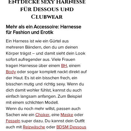
Entdecke sexy Harnesse
für Dessous und
Clubwear
Mehr als ein Accessoire: Harnesse
für Fashion und Erotik
Ein Harness ist wie ein Gürtel aus
mehreren Bändern, den du um deinen
filigrane Augenmaske mit detailreicher Stickerei
Schwarze Augenbinde von Fifty Shades of Grey
Augenmaske mit Wendemotiv
Red Catwoman
Classic Bunny
Sweet Bunny
Black Rabbit
Radioactive
Catwoman
Wild Cat
Körper trägst – und damit sieht dein Look
Standardpreis
Standardpreis
Standardpreis
Standardpreis
Standardpreis
Standardpreis
Standardpreis
Standardpreis
Preis
Preis
Sale-Preis
Sale-Preis
Sale-Preis
Sale-Preis
Sale-Preis
Sale-Preis
Sale-Preis
Sale-Preis
29,95 €
29,95 €
29,99 €
29,99 €
29,99 €
29,99 €
29,99 €
22,49 €
8,96 €
33,74 €
39,99 €
39,99 €
39,99 €
39,99 €
39,99 €
24,99 €
44,99 €
9,95 €
sofort aufregender aus. Viele Frauen
tragen Harnesse über einem
BH
, einem
Body
oder sogar komplett nackt direkt auf
der Haut. Es ist ein bisschen frech, ein
bisschen mutig und richtig sexy. Wenn du
dich damit wohler fühlst, kannst du auch
einfach langsam anfangen. Zum Beispiel
mit einem schlichten Modell.
Wenn du noch mehr willst, passen auch
Sachen wie ein
Choker
, eine
Maske
oder
Fesseln
super dazu. Du kannst dein Outfit
auch mit
Reizwäsche
oder
BDSM Dessous