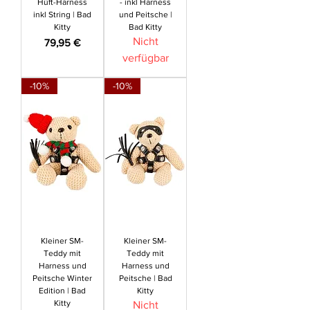
Hüft-Harness
- inkl Harness
inkl String | Bad
und Peitsche |
Kitty
Bad Kitty
Nicht
Preis
79,95 €
verfügbar
-10%
-10%
Kleiner SM-
Kleiner SM-
Teddy mit
Teddy mit
Harness und
Harness und
Peitsche Winter
Peitsche | Bad
Edition | Bad
Kitty
Kitty
Nicht