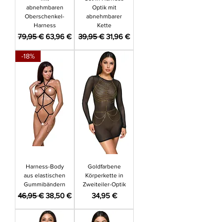
abnehmbaren
Optik mit
Oberschenkel-
abnehmbarer
Harness
Kette
Standardpreis
Sale-Preis
Standardpreis
Sale-Preis
79,95 €
63,96 €
39,95 €
31,96 €
-18%
Harness-Body
Goldfarbene
aus elastischen
Körperkette in
Gummibändern
Zweiteiler-Optik
Standardpreis
Sale-Preis
Preis
46,95 €
38,50 €
34,95 €