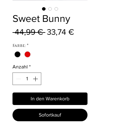
Sweet Bunny
Standardpreis
Sale-Preis
 44,99 € 
33,74 €
Farbe:
*
Anzahl
*
In den Warenkorb
Sofortkauf