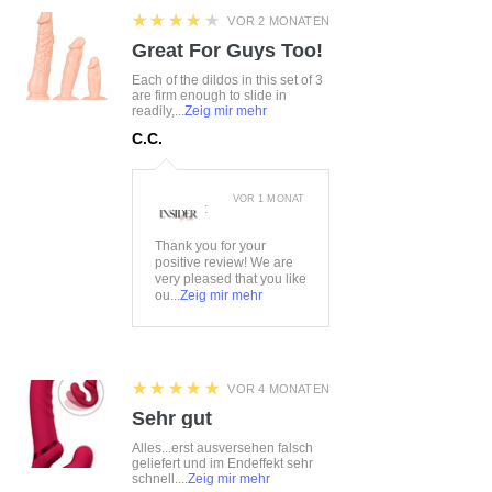
4
★★★★★
VOR 2 MONATEN
Great For Guys Too!
Each of the dildos in this set of 3
are firm enough to slide in
readily,...
Zeig mir mehr
C.C.
VOR 1 MONAT
:
Thank you for your
positive review! We are
very pleased that you like
ou...
Zeig mir mehr
5
★★★★★
VOR 4 MONATEN
Sehr gut
Alles...erst ausversehen falsch
geliefert und im Endeffekt sehr
schnell....
Zeig mir mehr