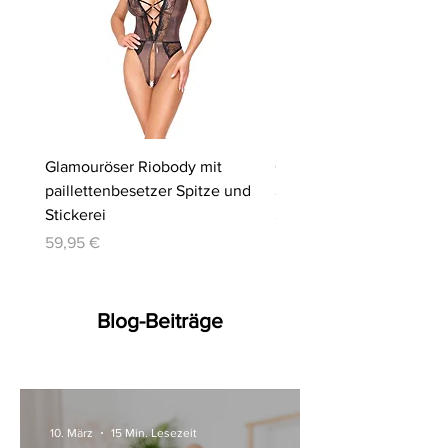
Glamouröser Riobody mit
Ouvert-Set mit Hebe-BH
paillettenbesetzer Spitze und
Slip | Cottelli LINGERIE
Stickerei
Preis
64,95 €
Preis
59,95 €
Blog-Beiträge
10. März
15 Min. Lesezeit