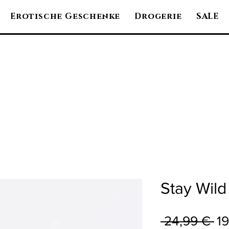
Erotische Geschenke
Drogerie
SALE
Stay Wild
St
 24,99 € 
1