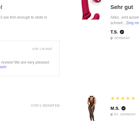
!
Sehr gut
f 3 are firm enough to slide in
Alles...erst ausv
schnell....
Zeig mi
T.S.
GERMANY
VOR 1 MONAT
e review! We are very pleased
mehr
5
★★★★★
VOR 5 MONATEN
M.S.
BY, GERMANY