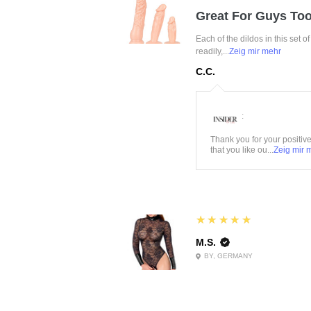
Great For Guys Too
Each of the dildos in this set o
readily,...
Zeig mir mehr
C.C.
:
Thank you for your positiv
that you like ou...
Zeig mir 
5
★★★★★
M.S.
BY, GERMANY