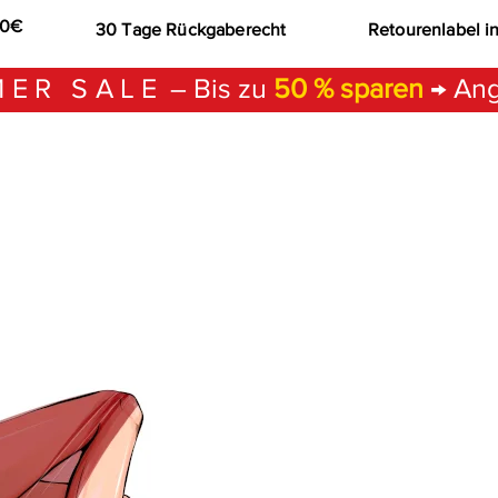
00€
30 Tage Rückgaberecht
Retourenlabel i
ER SALE
– Bis zu
50 % sparen
→ Ang