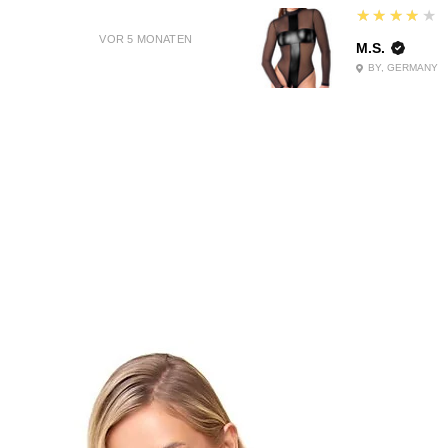
4
★★★★★
VOR 5 MONATEN
M.S.
BY, GERMANY