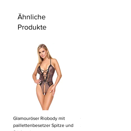
Ähnliche
Produkte
Glamouröser Riobody mit
Ouvert-Set mit Hebe-BH
paillettenbesetzer Spitze und
Slip | Cottelli LINGERIE