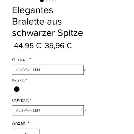
Elegantes
Bralette aus
schwarzer Spitze
Standardpreis
Sale-Preis
 44,95 € 
35,96 €
Größe:
*
Farbe:
*
Ouvert:
*
Anzahl
*