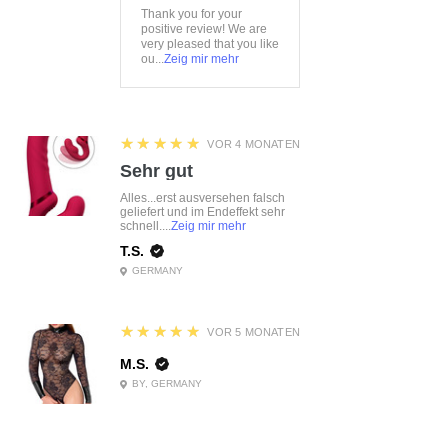
Thank you for your
positive review! We are
very pleased that you like
ou...
Zeig mir mehr
5
★★★★★
VOR 4 MONATEN
Sehr gut
Alles...erst ausversehen falsch
geliefert und im Endeffekt sehr
schnell....
Zeig mir mehr
T.S.
GERMANY
5
★★★★★
VOR 5 MONATEN
M.S.
BY, GERMANY