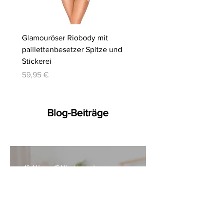
Glamouröser Riobody mit
Ouvert-Set mit Hebe-BH
paillettenbesetzer Spitze und
Slip | Cottelli LINGERIE
Stickerei
Preis
64,95 €
Preis
59,95 €
Blog-Beiträge
10. März
15 Min. Lesezeit