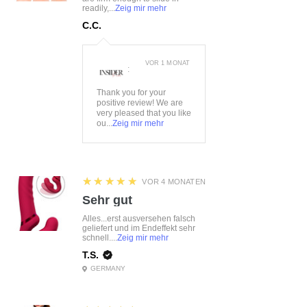
readily,...
Zeig mir mehr
C.C.
VOR 1 MONAT
:
Thank you for your
positive review! We are
very pleased that you like
ou...
Zeig mir mehr
5
★★★★★
VOR 4 MONATEN
Sehr gut
Alles...erst ausversehen falsch
geliefert und im Endeffekt sehr
schnell....
Zeig mir mehr
T.S.
GERMANY