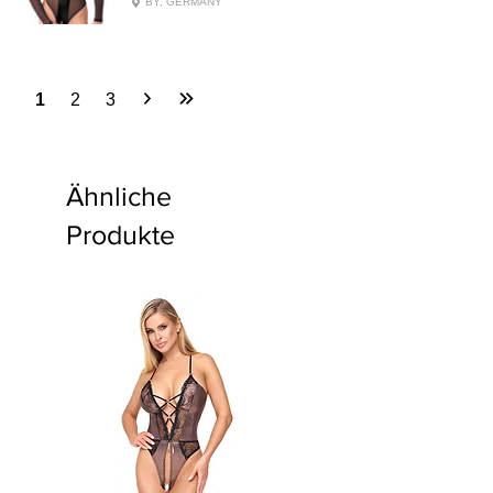
BY, GERMANY
1
2
3
Ähnliche
Produkte