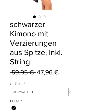
schwarzer
Kimono mit
Verzierungen
aus Spitze, inkl.
String
Standardpreis
Sale-Preis
 59,95 € 
47,96 €
Größe:
*
Farbe:
*