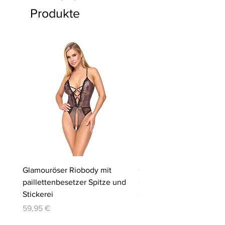
Produkte
Glamouröser Riobody mit
Ouvert-Set mit Hebe-BH
paillettenbesetzer Spitze und
Slip | Cottelli LINGERIE
Stickerei
Preis
64,95 €
Preis
59,95 €