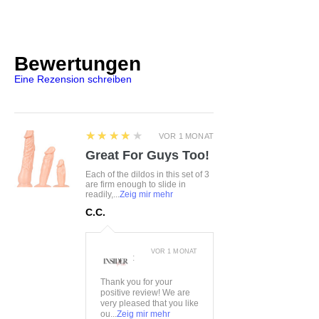
Czaniec, Polen, 43-354
Farbe:
schwarz-leo
info@obsessive.com
Material:
90%Polyamid,
10%Elasthan
Bewertungen
Eine Rezension schreiben
4
★★★★★
VOR 1 MONAT
Great For Guys Too!
Each of the dildos in this set of 3
are firm enough to slide in
readily,...
Zeig mir mehr
C.C.
VOR 1 MONAT
:
Thank you for your
positive review! We are
very pleased that you like
ou...
Zeig mir mehr