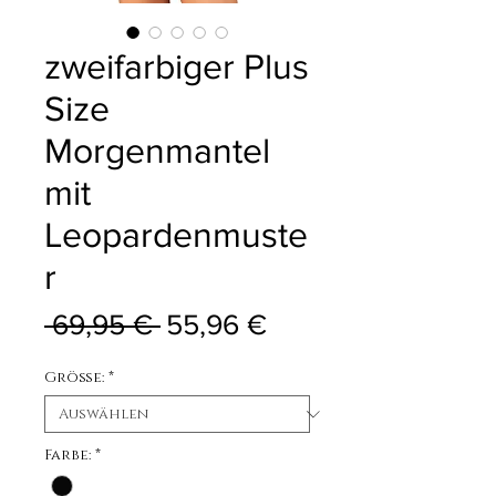
zweifarbiger Plus
Size
Morgenmantel
mit
Leopardenmuste
r
Standardpreis
Sale-Preis
 69,95 € 
55,96 €
Größe:
*
Farbe:
*