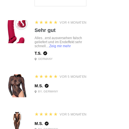
5
★★★★★
VOR 4 MONATEN
Sehr gut
Alles...erst ausversehen falsch
geliefert und im Endeffekt sehr
schnell....
Zeig mir mehr
T.S.
GERMANY
5
★★★★★
VOR 5 MONATEN
M.S.
BY, GERMANY
5
★★★★★
VOR 5 MONATEN
M.S.