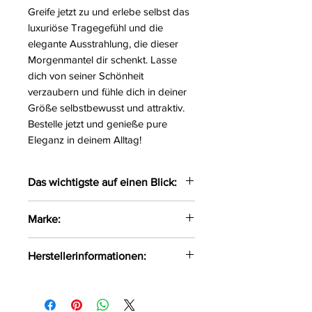
Greife jetzt zu und erlebe selbst das
luxuriöse Tragegefühl und die
elegante Ausstrahlung, die dieser
Morgenmantel dir schenkt. Lasse
dich von seiner Schönheit
verzaubern und fühle dich in deiner
Größe selbstbewusst und attraktiv.
Bestelle jetzt und genieße pure
Eleganz in deinem Alltag!
Das wichtigste auf einen Blick:
Eleganter zweifarbiger
Marke:
Morgenmantel gefertigt aus
zarten Materialien
Obsessive
Herstellerinformationen:
Der Morgenmantel wird mittels
einer Satinschleife um die
AMOCARAT SP. Z O.O
Hüfte gebunden
Krolewska Street 1
Größe:
2XL/3XL