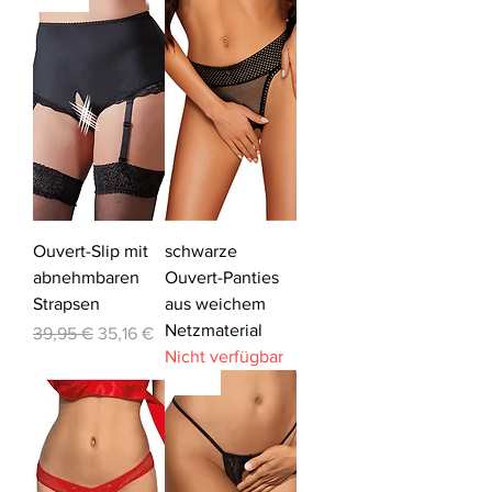
Ouvert-Slip mit
schwarze
abnehmbaren
Ouvert-Panties
Strapsen
aus weichem
Netzmaterial
Standardpreis
Sale-Preis
39,95 €
35,16 €
Nicht verfügbar
-12%