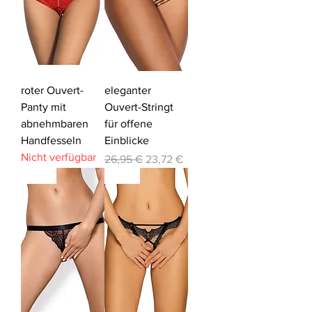
roter Ouvert-
eleganter
Panty mit
Ouvert-Stringt
abnehmbaren
für offene
Handfesseln
Einblicke
Nicht verfügbar
Standardpreis
Sale-Preis
26,95 €
23,72 €
-12%
-12%