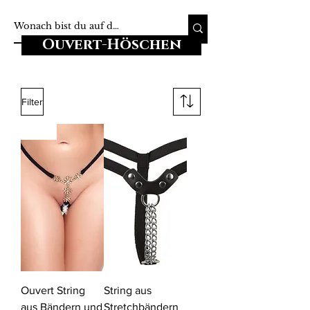
Ouvert-Höschen
Filter
-10%
Ouvert String
String aus
aus Bändern und
Stretchbändern