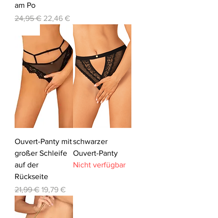
am Po
Standardpreis
Sale-Preis
24,95 €
22,46 €
-10%
Ouvert-Panty mit
schwarzer
großer Schleife
Ouvert-Panty
auf der
Nicht verfügbar
Rückseite
Standardpreis
Sale-Preis
21,99 €
19,79 €