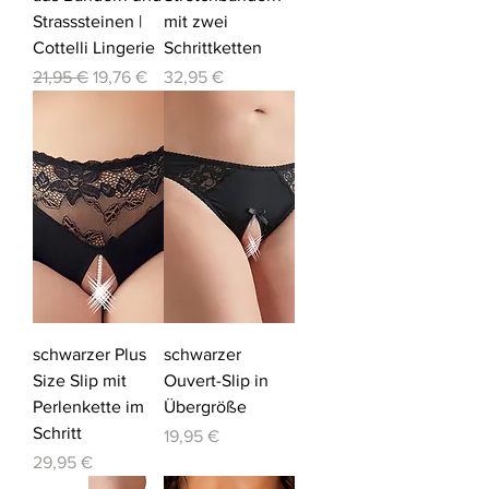
Strasssteinen |
mit zwei
Cottelli Lingerie
Schrittketten
Standardpreis
Sale-Preis
Preis
21,95 €
19,76 €
32,95 €
schwarzer Plus
schwarzer
Size Slip mit
Ouvert-Slip in
Perlenkette im
Übergröße
Schritt
Preis
19,95 €
Preis
29,95 €
-12%