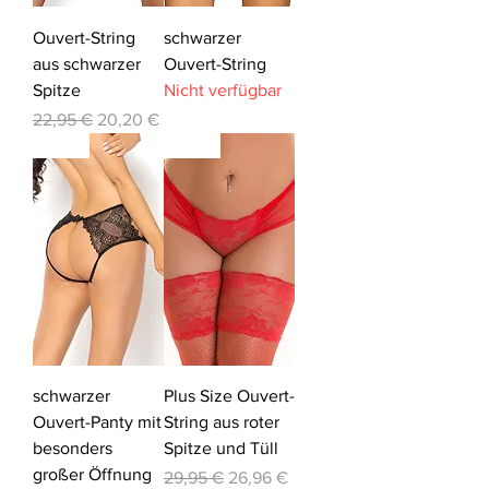
Ouvert-String
schwarzer
aus schwarzer
Ouvert-String
Spitze
Nicht verfügbar
Standardpreis
Sale-Preis
22,95 €
20,20 €
-10%
-10%
schwarzer
Plus Size Ouvert-
Ouvert-Panty mit
String aus roter
besonders
Spitze und Tüll
großer Öffnung
Standardpreis
Sale-Preis
29,95 €
26,96 €