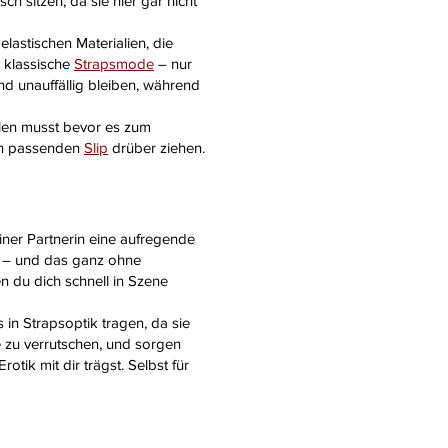
 sitzen, da sie hier gar nicht
elastischen Materialien, die
e klassische
Strapsmode
– nur
nd unauffällig bleiben, während
llen musst bevor es zum
lich passenden
Slip
drüber ziehen.
iner Partnerin eine aufregende
us – und das ganz ohne
n du dich schnell in Szene
in Strapsoptik tragen, da sie
e zu verrutschen, und sorgen
ik mit dir trägst. Selbst für