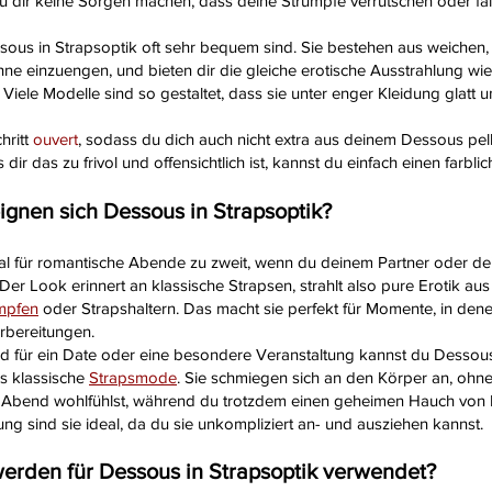
ir keine Sorgen machen, dass deine Strümpfe verrutschen oder falsch
essous in Strapsoptik oft sehr bequem sind. Sie bestehen aus weichen, 
e einzuengen, und bieten dir die gleiche erotische Ausstrahlung wi
iele Modelle sind so gestaltet, dass sie unter enger Kleidung glatt u
hritt
ouvert
, sodass du dich auch nicht extra aus deinem Dessous pe
dir das zu frivol und offensichtlich ist, kannst du einfach einen farb
ignen sich Dessous in Strapsoptik?
al für romantische Abende zu zweit, wenn du deinem Partner oder de
er Look erinnert an klassische Strapsen, strahlt also pure Erotik a
mpfen
oder Strapshaltern. Das macht sie perfekt für Momente, in dene
rbereitungen.
d für ein Date oder eine besondere Veranstaltung kannst du Dessous 
ls klassische
Strapsmode
. Sie schmiegen sich an den Körper an, ohn
Abend wohlfühlst, während du trotzdem einen geheimen Hauch von Erot
 sind sie ideal, da du sie unkompliziert an- und ausziehen kannst.
werden für Dessous in Strapsoptik verwendet?