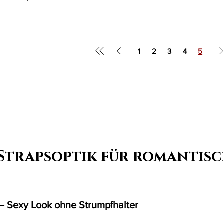
1
2
3
4
5
 Strapsoptik für romantis
 – Sexy Look ohne Strumpfhalter