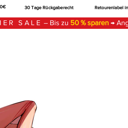
00€
30 Tage Rückgaberecht
Retourenlabel i
ER SALE
– Bis zu
50 % sparen
→ Ang