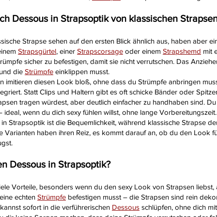
ch Dessous in Strapsoptik von klassischen Strapse
sische Strapse sehen auf den ersten Blick ähnlich aus, haben aber ei
 einem
Strapsgürtel
, einer
Strapscorsage
oder einem
Strapshemd
mit 
ümpfe sicher zu befestigen, damit sie nicht verrutschen. Das Anzieh
n und die
Strümpfe
einklippen musst.
 imitieren diesen Look bloß, ohne dass du Strümpfe anbringen musst.
tegriert. Statt Clips und Haltern gibt es oft schicke Bänder oder Spitz
rapsen tragen würdest, aber deutlich einfacher zu handhaben sind. Du 
ideal, wenn du dich sexy fühlen willst, ohne lange Vorbereitungszeit.
in Strapsoptik ist die Bequemlichkeit, während klassische Strapse den
eide Varianten haben ihren Reiz, es kommt darauf an, ob du den Look
gst.
en Dessous in Strapsoptik?
iele Vorteile, besonders wenn du den sexy Look von Strapsen liebst, 
keine echten
Strümpfe
befestigen musst – die Strapsen sind rein dekor
kannst sofort in die verführerischen
Dessous
schlüpfen, ohne dich mi