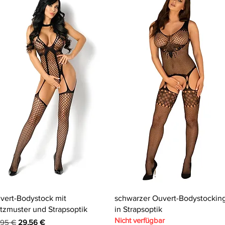
Schnellansicht
Schnellansicht
vert-Bodystock mit
schwarzer Ouvert-Bodystockin
tzmuster und Strapsoptik
in Strapsoptik
Nicht verfügbar
andardpreis
Sale-Preis
,95 €
29,56 €