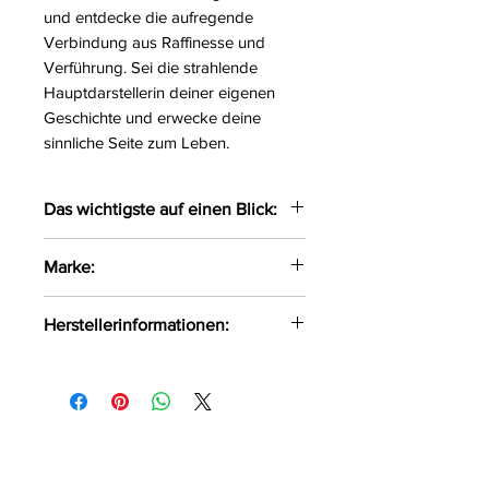
und entdecke die aufregende
Verbindung aus Raffinesse und
Verführung. Sei die strahlende
Hauptdarstellerin deiner eigenen
Geschichte und erwecke deine
sinnliche Seite zum Leben.
Das wichtigste auf einen Blick:
Eleganter langgeschnittener
Marke:
Morgenmantel gefertigt aus
feinstem, durchscheinendem
Obsessive
Herstellerinformationen:
Tüll
Der Morgenmantel wird um die
AMOCARAT SP. Z O.O
Hüften gebunden
Krolewska Street 1
Lieferumfang: Morgenmantel!
Czaniec, Polen, 43-354
Größe:
XS/S, M/L, XL/XXL
info@obsessive.com
Farbe:
schwarz
Material:
85%Polyamid,