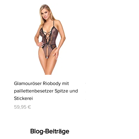
Glamouröser Riobody mit
Ouvert-Set mit Hebe-BH
paillettenbesetzer Spitze und
Slip | Cottelli LINGERIE
Stickerei
Preis
64,95 €
Preis
59,95 €
Blog-Beiträge