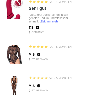
5
★★★★★
VOR 4 MONATEN
Sehr gut
Alles...erst ausversehen falsch
geliefert und im Endeffekt sehr
schnell....
Zeig mir mehr
T.S.
GERMANY
5
★★★★★
VOR 5 MONATEN
M.S.
BY, GERMANY
5
★★★★★
VOR 5 MONATEN
M.S.
BY, GERMANY