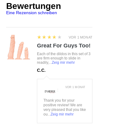
Bewertungen
15%Elasthan
Eine Rezension schreiben
4
★★★★★
VOR 1 MONAT
Great For Guys Too!
Each of the dildos in this set of 3
are firm enough to slide in
readily,...
Zeig mir mehr
C.C.
VOR 1 MONAT
:
Thank you for your
positive review! We are
very pleased that you like
ou...
Zeig mir mehr