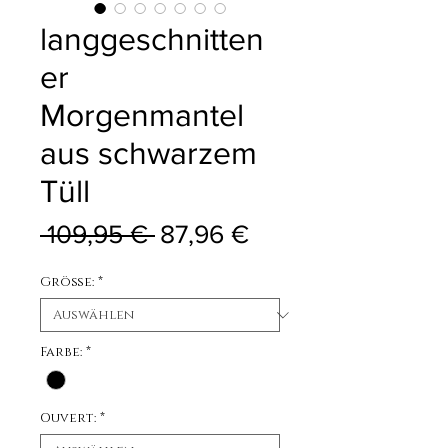
langgeschnitten
er
Morgenmantel
aus schwarzem
Tüll
Standardpreis
Sale-Preis
 109,95 € 
87,96 €
Größe:
*
Farbe:
*
Ouvert:
*