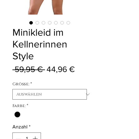
Minikleid im
Kellnerinnen
Style
Standardpreis
Sale-Preis
 59,95 € 
44,96 €
Größe:
*
Farbe:
*
Anzahl
*