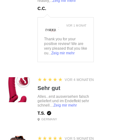
readily,...
Zeig mir mehr
C.C.
VOR 1 MONAT
:
Thank you for your
positive review! We are
very pleased that you like
ou...
Zeig mir mehr
5
★★★★★
VOR 4 MONATEN
Sehr gut
Alles...erst ausversehen falsch
geliefert und im Endeffekt sehr
schnell....
Zeig mir mehr
T.S.
GERMANY
5
★★★★★
VOR 5 MONATEN