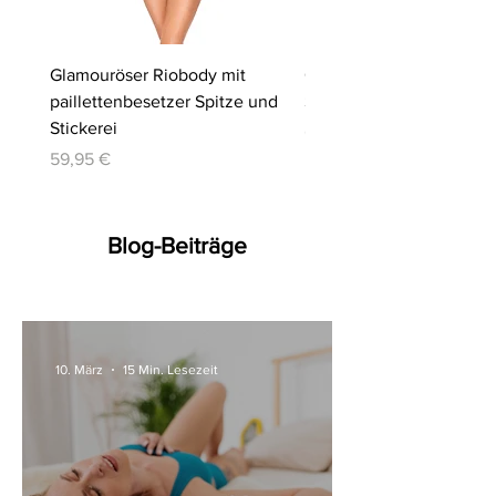
Glamouröser Riobody mit
Ouvert-Set mit Hebe-BH
paillettenbesetzer Spitze und
Slip | Cottelli LINGERIE
Stickerei
Preis
64,95 €
Preis
59,95 €
Blog-Beiträge
10. März
15 Min. Lesezeit