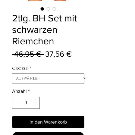
2tlg. BH Set mit
schwarzen
Riemchen
Standardpreis
Sale-Preis
 46,95 € 
37,56 €
Größe:
*
Anzahl
*
In den Warenkorb