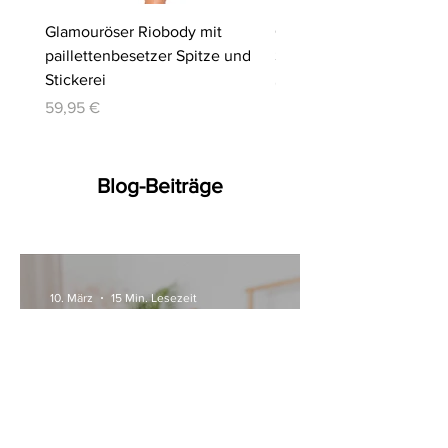
Glamouröser Riobody mit
Ouvert-Set mit Hebe-BH
paillettenbesetzer Spitze und
Slip | Cottelli LINGERIE
Stickerei
Preis
64,95 €
Preis
59,95 €
Blog-Beiträge
10. März
15 Min. Lesezeit