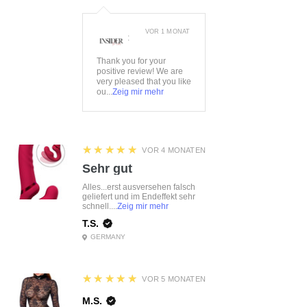
VOR 1 MONAT
:
Thank you for your
positive review! We are
very pleased that you like
ou...
Zeig mir mehr
5
★★★★★
VOR 4 MONATEN
Sehr gut
Alles...erst ausversehen falsch
geliefert und im Endeffekt sehr
schnell....
Zeig mir mehr
T.S.
GERMANY
5
★★★★★
VOR 5 MONATEN
M.S.