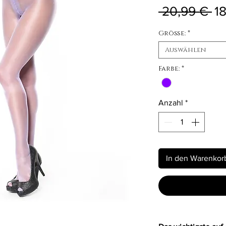
St
 20,99 € 
1
Größe:
*
Auswählen
Farbe:
*
Anzahl
*
In den Warenkor