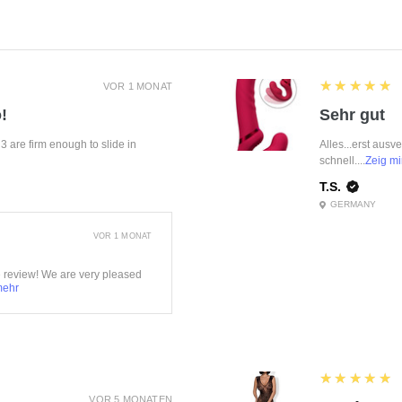
5
★★★★★
VOR 1 MONAT
!
Sehr gut
f 3 are firm enough to slide in
Alles...erst ausv
schnell....
Zeig mi
T.S.
GERMANY
VOR 1 MONAT
e review! We are very pleased
mehr
5
★★★★★
VOR 5 MONATEN