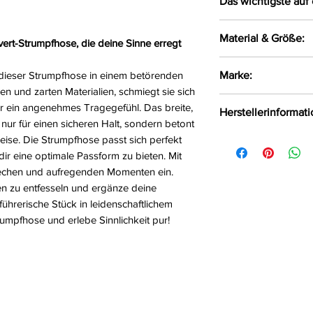
Das wichtigste auf 
Sexy Strumpfhos
Material & Größe:
vert-Strumpfhose, die deine Sinne erregt
Materialien
Obenrum mit ein
Größe:
S/M, L/X
t dieser Strumpfhose in einem betörenden
Marke:
Gummiband ver
Material:
80%Pol
gen und zarten Materialien, schmiegt sie sich
Die Strumpfhose 
Stärke:
20DEN
Avanua
dir ein angenehmes Tragegefühl. Das breite,
und Hüftform an
Herstellerinformat
nur für einen sicheren Halt, sondern betont
Im Schritt offen
FHU MATAR Jarosła
ise. Die Strumpfhose passt sich perfekt
ir eine optimale Passform zu bieten. Mit
Będzin, Polen, 42-
 frechen und aufregenden Momenten ein.
en zu entfesseln und ergänze deine
ührerische Stück in leidenschaftlichem
trumpfhose und erlebe Sinnlichkeit pur!