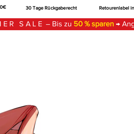
00€
30 Tage Rückgaberecht
Retourenlabel i
ER SALE
– Bis zu
50 % sparen
→ Ang