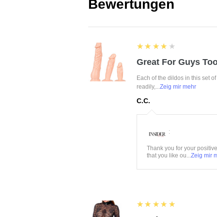
Bewertungen
4
★★★★★
Great For Guys Too
Each of the dildos in this set o
readily,...
Zeig mir mehr
C.C.
:
Thank you for your positiv
that you like ou...
Zeig mir 
5
★★★★★