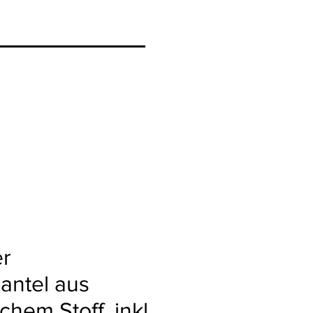
er
ntel aus
chem Stoff, inkl.