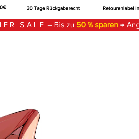
00€
30 Tage Rückgaberecht
Retourenlabel i
ER SALE
– Bis zu
50 % sparen
→ Ang