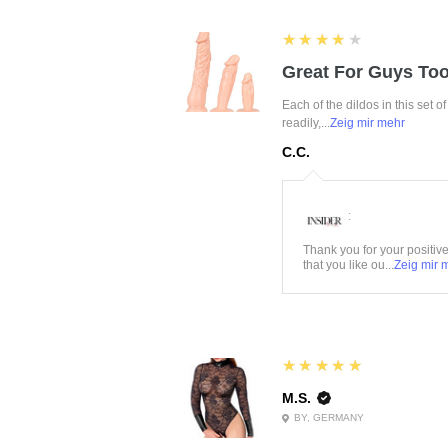
4
★★★★★
Great For Guys Too
Each of the dildos in this set o
readily,...
Zeig mir mehr
C.C.
:
Thank you for your positiv
that you like ou...
Zeig mir 
5
★★★★★
M.S.
BY, GERMANY