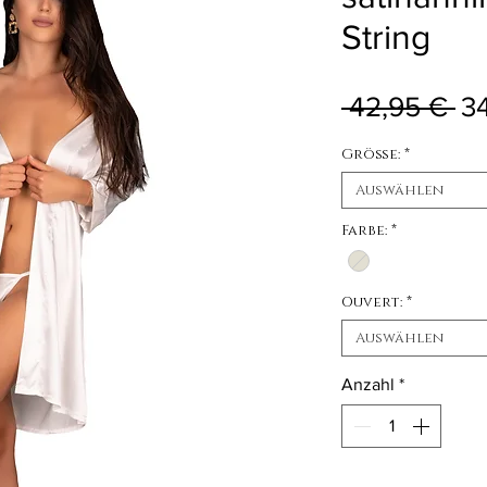
String
St
 42,95 € 
3
Größe:
*
Auswählen
Farbe:
*
Ouvert:
*
Auswählen
Anzahl
*
Nicht verfügbar