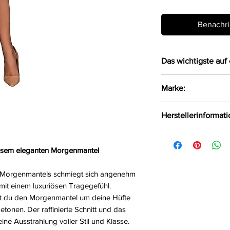
Benachri
Das wichtigste auf 
Edler Morgenman
Marke:
satinähnlichem 
Das weiche Mate
LivCo Corsetti Fas
Herstellerinformat
Haut
Der Morgenmante
LivCo Corsetti Fas
um die Hüfte g
Polen, 75-847 info
diesem eleganten Morgenmantel
Achtung: Ohne S
Größe:
S M, L, XL,
n Morgenmantels schmiegt sich angenehm
Farbe:
pearl
mit einem luxuriösen Tragegefühl.
Material:
95%Polyes
nst du den Morgenmantel um deine Hüfte
tonen. Der raffinierte Schnitt und das
ine Ausstrahlung voller Stil und Klasse.