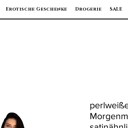
Erotische Geschenke
Drogerie
SALE
perlweiß
Morgenma
satinähnli