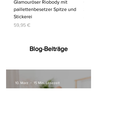
Glamouröser Riobody mit
Ouvert-Set mit Hebe-BH
paillettenbesetzer Spitze und
Slip | Cottelli LINGERIE
Stickerei
Preis
64,95 €
Preis
59,95 €
Blog-Beiträge
10. März
15 Min. Lesezeit
Alle Womanizer Modelle