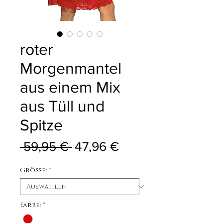
roter
Morgenmantel
aus einem Mix
aus Tüll und
Spitze
Standardpreis
Sale-Preis
 59,95 € 
47,96 €
Größe:
*
Farbe:
*