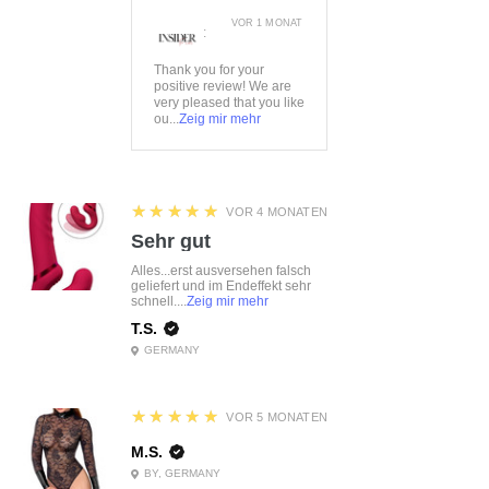
VOR 1 MONAT
:
Thank you for your
positive review! We are
very pleased that you like
ou...
Zeig mir mehr
5
★★★★★
VOR 4 MONATEN
Sehr gut
Alles...erst ausversehen falsch
geliefert und im Endeffekt sehr
schnell....
Zeig mir mehr
T.S.
GERMANY
5
★★★★★
VOR 5 MONATEN
M.S.
BY, GERMANY