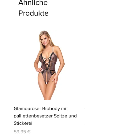
Ähnliche
Produkte
Glamouröser Riobody mit
Ouvert-Set mit Hebe-BH
paillettenbesetzer Spitze und
Slip | Cottelli LINGERIE
Stickerei
Preis
64,95 €
Preis
59,95 €