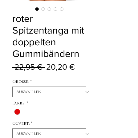
roter
Spitzentanga mit
doppelten
Gummibändern
Standardpreis
Sale-Preis
 22,95 € 
20,20 €
Größe:
*
Farbe:
*
Ouvert:
*