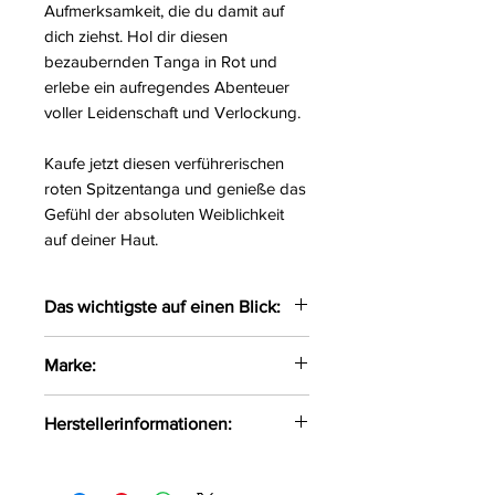
Aufmerksamkeit, die du damit auf
dich ziehst. Hol dir diesen
bezaubernden Tanga in Rot und
erlebe ein aufregendes Abenteuer
voller Leidenschaft und Verlockung.
Kaufe jetzt diesen verführerischen
roten Spitzentanga und genieße das
Gefühl der absoluten Weiblichkeit
auf deiner Haut.
Das wichtigste auf einen Blick:
Charmenter roter Spitzentanga
Marke:
Verziert mit einem Schleifchen
Der verührerische Schnitt
Obsessive
Herstellerinformationen:
sowie die doppelten
Gummibänder betonen den
AMOCARAT SP. Z O.O
Intimbereich
Krolewska Street 1