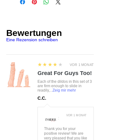
Mittig mit einem
Czaniec, Polen, 43-354
Strasssteinchen verziert
info@obsessive.com
Größe:
S/M, L/XL
Farbe:
rot
Bewertungen
Material:
90%Nylon 10%Elasthan
Eine Rezension schreiben
4
★★★★★
VOR 1 MONAT
Great For Guys Too!
Each of the dildos in this set of 3
are firm enough to slide in
readily,...
Zeig mir mehr
C.C.
VOR 1 MONAT
:
Thank you for your
positive review! We are
very pleased that you like