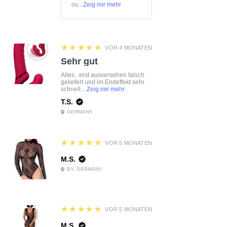
ou...
Zeig mir mehr
5
★★★★★
VOR 4 MONATEN
Sehr gut
Alles...erst ausversehen falsch
geliefert und im Endeffekt sehr
schnell....
Zeig mir mehr
T.S.
GERMANY
5
★★★★★
VOR 5 MONATEN
M.S.
BY, GERMANY
5
★★★★★
VOR 5 MONATEN
M.S.