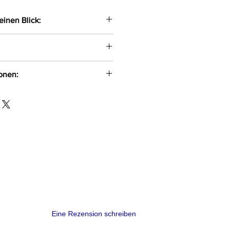
einen Blick:
schwarze halterlose
nem verführerischen
ionen:
rsehen
aw Gryla
-500
mid, 18% Elasthan
l
Eine Rezension schreiben