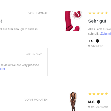
5
★★★★★
VOR 1 MONAT
!
Sehr gut
f 3 are firm enough to slide in
Alles...erst ausv
schnell....
Zeig mi
T.S.
GERMANY
VOR 1 MONAT
e review! We are very pleased
mehr
5
★★★★★
VOR 5 MONATEN
M.S.
BY, GERMANY