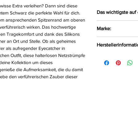
isse Extra verleihen? Dann sind diese
Das wichtigste auf 
ntem Schwarz die perfekte Wahl für dich.
inem ansprechenden Spitzenrand am oberen
Verführerische 
d verführerisch wirken. Das hochwertige
Marke:
Netzstrümpfe
men Tragekomfort und dank des Silikons
Obenrum mit ei
Passion
er an Ort und Stelle. Ob als geheimes
Herstellerinformat
Spitzenrand ve
der als aufregender Eyecatcher in
Mit Silikon
chen Outfit, diese halterlosen Netzstrümpfe
FHU MATAR Jarosł
Größe:
1/2, 3/4, 5
deine Kollektion um dieses
Ul. Siemońska 11
Farbe:
schwarz
genieße die Aufmerksamkeit, die du damit
Będzin, Polen, 42
Material:
82% Polya
erlebe den verführerischen Zauber dieser
kontakt@passion.p