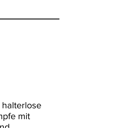
halterlose
mpfe mit
and