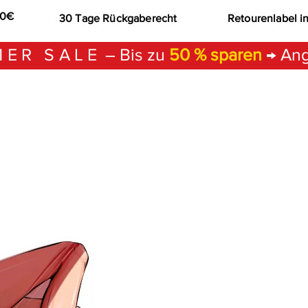
00€
30 Tage Rückgaberecht
Retourenlabel i
ER SALE
– Bis zu
50 % sparen
→ Ang