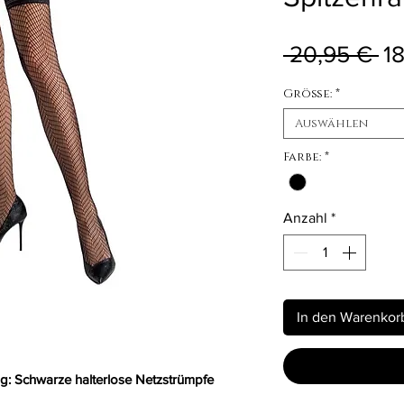
St
 20,95 € 
1
Größe:
*
Auswählen
Farbe:
*
Anzahl
*
In den Warenkor
g: Schwarze halterlose Netzstrümpfe