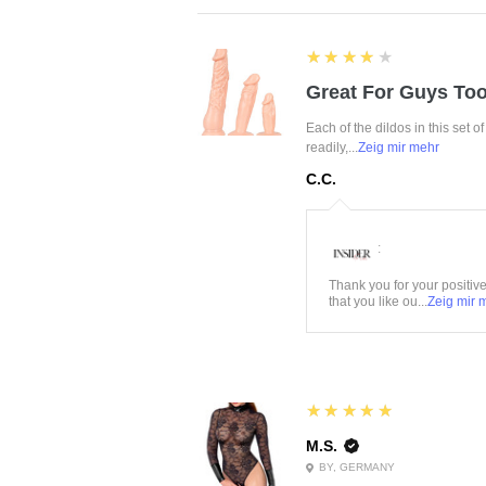
4
★★★★★
Great For Guys Too
Each of the dildos in this set o
readily,...
Zeig mir mehr
C.C.
:
Thank you for your positiv
that you like ou...
Zeig mir 
5
★★★★★
M.S.
BY, GERMANY