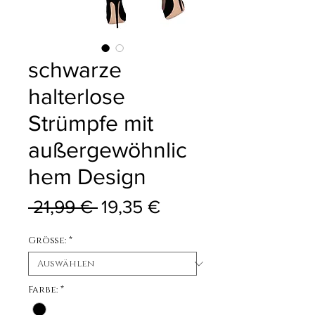
schwarze
halterlose
Strümpfe mit
außergewöhnlic
hem Design
Standardpreis
Sale-Preis
 21,99 € 
19,35 €
Größe:
*
Farbe:
*