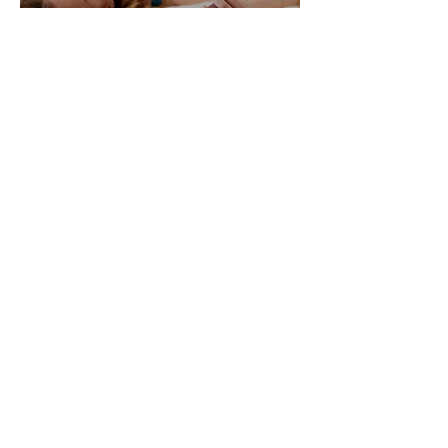
Alle Womanizer Modelle
2026 im Überblick –
Unterschiede einfach erklärt
3. Jan.
5 Min. Lesezeit
Produktbewertung: Der neue
Womanizer Next Duo im
Test