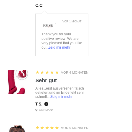
C.C.
VOR 1 MONAT
:
Thank you for your
positive review! We are
very pleased that you like
ou...
Zeig mir mehr
5
★★★★★
VOR 4 MONATEN
Sehr gut
Alles...erst ausversehen falsch
geliefert und im Endeffekt sehr
schnell....
Zeig mir mehr
T.S.
GERMANY
5
★★★★★
VOR 5 MONATEN