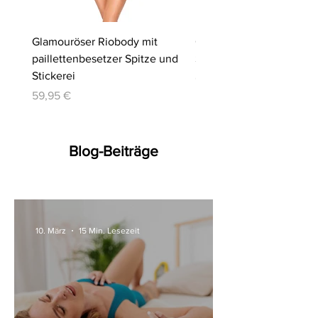
Glamouröser Riobody mit
Ouvert-Set mit Hebe-BH
paillettenbesetzer Spitze und
Slip | Cottelli LINGERIE
Stickerei
Preis
64,95 €
Preis
59,95 €
Blog-Beiträge
10. März
15 Min. Lesezeit