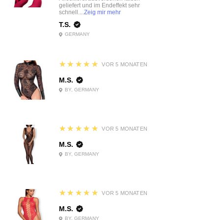
geliefert und im Endeffekt sehr
schnell....
Zeig mir mehr
T.S.
GERMANY
5
★★★★★
VOR 5 MONATEN
M.S.
BY, GERMANY
5
★★★★★
VOR 5 MONATEN
M.S.
BY, GERMANY
5
★★★★★
VOR 5 MONATEN
M.S.
BY, GERMANY