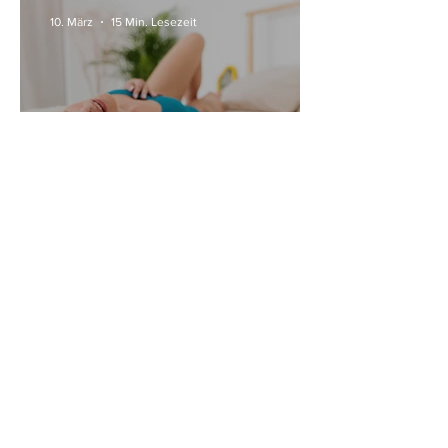
10. März
15 Min. Lesezeit
Alle Womanizer Modelle
2026 im Überblick –
Unterschiede einfach erklärt
3. Jan.
5 Min. Lesezeit