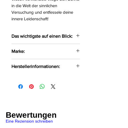
in die Welt der sinnlichen
Versuchung und entfessele deine
innere Leidenschaft!
Das wichtigste auf einen Blick:
Panty gefertigt aus zarter
Marke:
Spitze
Das weiche Material liegt
Obsessive
Herstellerinformationen:
angenehmen auf der Haut
Im Schritt und am Gesäß offen
AMOCARAT SP. Z O.O
Größe:
S/M, L/XL
Krolewska Street 1
Farbe:
schwarz
Czaniec, Polen, 43-354
Material:
90%Polyamid,
info@obsessive.com
10%Elasthan
Bewertungen
Eine Rezension schreiben