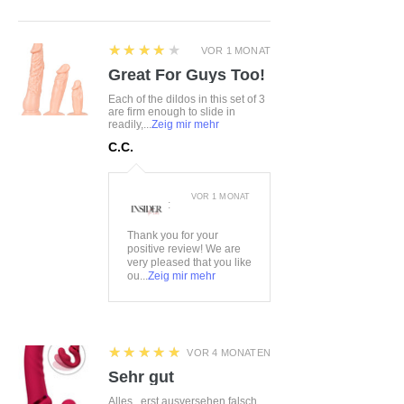
4
★★★★★
VOR 1 MONAT
Great For Guys Too!
Each of the dildos in this set of 3
are firm enough to slide in
readily,...
Zeig mir mehr
C.C.
VOR 1 MONAT
:
Thank you for your
positive review! We are
very pleased that you like
ou...
Zeig mir mehr
5
★★★★★
VOR 4 MONATEN
Sehr gut
Alles...erst ausversehen falsch