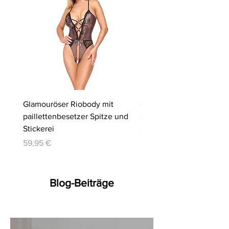
Glamouröser Riobody mit
Ouvert-Set mit Hebe-BH
paillettenbesetzer Spitze und
Slip | Cottelli LINGERIE
Stickerei
Preis
64,95 €
Preis
59,95 €
Blog-Beiträge