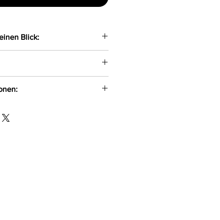
einen Blick:
 schwarzer String aus
aterial gefertigt
t angenehmen auf der Haut
ionen:
earbeitete Gummiband passt
jeder Hüftform an
 ul. Pana Tadeusza 1/1
5-521 info@axami.pl
ter, 17%Polyamid,
lasthan