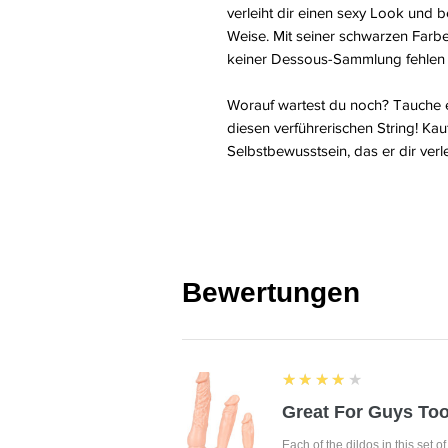
verleiht dir einen sexy Look und b
Weise. Mit seiner schwarzen Farbe 
keiner Dessous-Sammlung fehlen 
Worauf wartest du noch? Tauche ei
diesen verführerischen String! Kau
Selbstbewusstsein, das er dir verle
Bewertungen
4
★★★★★
Great For Guys Too
Each of the dildos in this set o