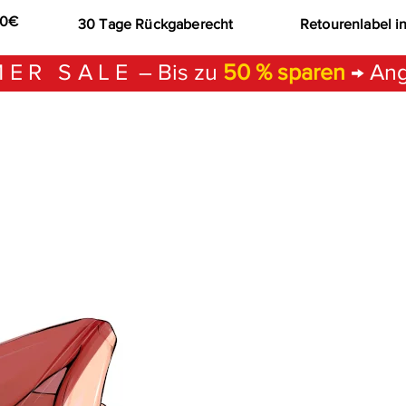
00€
30 Tage Rückgaberecht
Retourenlabel i
ER SALE
– Bis zu
50 % sparen
→ Ang