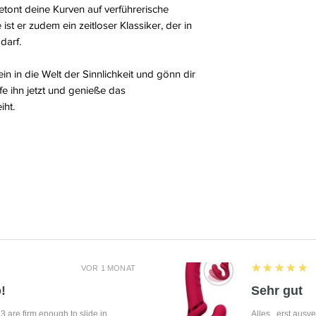
etont deine Kurven auf verführerische
ist er zudem ein zeitloser Klassiker, der in
darf.
n in die Welt der Sinnlichkeit und gönn dir
fe ihn jetzt und genieße das
iht.
5
★★★★★
VOR 1 MONAT
!
Sehr gut
f 3 are firm enough to slide in
Alles...erst ausv