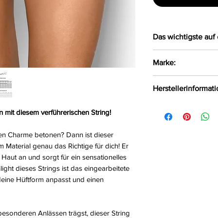
Das wichtigste auf 
Verführerischer
Marke:
latexähnlichem M
Der String lieg
Axami
Herstellerinformat
Durch das eing
sich der String 
Axami Sp.z o.o Sp.k
 mit diesem verführerischen String!
Größe:
S, M, L, XL
Białystok, Polen, 1
Farbe:
schwarz
en Charme betonen? Dann ist dieser
Material:
77%Polyes
 Material genau das Richtige für dich! Er
4%Baumwolle, 2%E
aut an und sorgt für ein sensationelles
ght dieses Strings ist das eingearbeitete
eine Hüftform anpasst und einen
 besonderen Anlässen trägst, dieser String