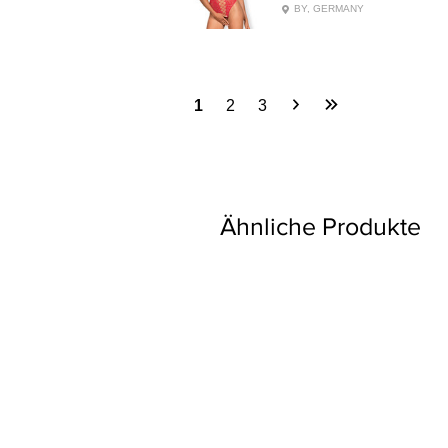
BY, GERMANY
1
2
3
Ähnliche Produkte