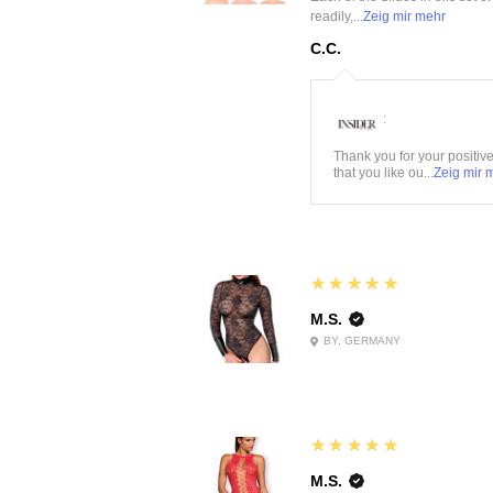
readily,...
Zeig mir mehr
C.C.
:
Thank you for your positiv
that you like ou...
Zeig mir 
5
★★★★★
M.S.
BY, GERMANY
5
★★★★★
M.S.